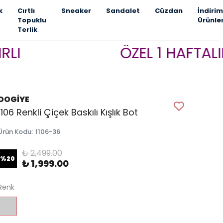
k
Cırtlı
Sneaker
Sandalet
Cüzdan
İndirim
Topuklu
Ürünle
Terlik
ÖZEL 1 HAFTALIK KAM
DOGİYE
1106 Renkli Çiçek Baskılı Kışlık Bot
Ürün Kodu
:
1106-36
₺ 2,499.00
%
20
₺ 1,999.00
Renk