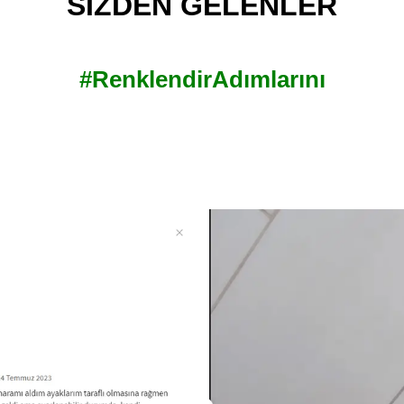
SİZDEN GELENLER
#RenklendirAdımlarını