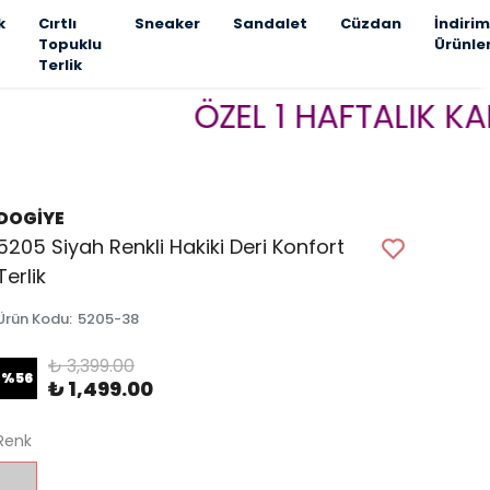
k
Cırtlı
Sneaker
Sandalet
Cüzdan
İndirim
Topuklu
Ürünle
Terlik
ÖZEL 1 HAFTALIK KAMPANY
DOGİYE
5205 Siyah Renkli Hakiki Deri Konfort
Terlik
Ürün Kodu
:
5205-38
₺ 3,399.00
%
56
₺ 1,499.00
Renk