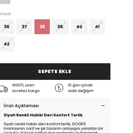
boyut
36
37
38
39.
40
41
42
SEPETE EKLE
1600TL üzeri
10 gün içinde
ücretsiz kargo
iade değişim
Ürün Açıklaması
Siyah Renkli Hakiki Deri Konfort Terlik
Siyah renkli hakiki deri konfort terlik, DOGİYE
markasının zarif ve şık tasarım anlayışını yansıtan bir
üründür. Yüksek kaliteli deri malzeme kullanılarak