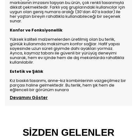
markasının imzasını taşıyan bu ürün, çok renkli tasarımıyla
dikkat çekmektedir. Farklı yaş gruplarındaki kullanıcılar için
uygun olan geniş numara aralığı (30’dan 40’a kadar) ile
her yaştan bireyin rahatlıkla kullanabileceği bir seçenek
sunar.
Konfor ve Fonksiyonellik
Yüksek kaliteli malzemelerden üretilmiş olan bu terlik,
günlük kullanımda maksimum konfor sağlar. Hafif yapısı
sayesinde uzun süreli giyimde dahi ayakları yormaz.
Ayrıca, kaymaz tabanı ile güvenli bir yürüyüş deneyimi
sunarak, hem ev içinde hem de dış mekanlarda rahatlıkla
kullanılabilir.
Estetik ve Şıklık
Kız baskılı tasarımı, anne-kız kombinlerinin vazgeçilmez bir
parçası haline gelmektedir. Bu terlik, hem şık hem de
eğlenceli bir görünüm sunara
Devamını Göster
SİZDEN GELENLER