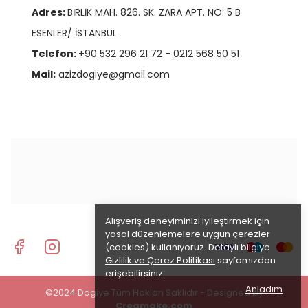
Adres:
BİRLİK MAH. 826. SK. ZARA APT. NO: 5 B
ESENLER/ İSTANBUL
Telefon:
+90 532 296 21 72 - 0212 568 50 51
Mail:
azizdogiye@gmail.com
Alışveriş deneyiminizi iyileştirmek için
yasal düzenlemelere uygun çerezler
(cookies) kullanıyoruz. Detaylı bilgiye
Gizlilik ve Çerez Politikası
sayfamızdan
erişebilirsiniz.
Anladım
©2024 Dogiye Tüm Hakları Saklıdır - Designed by
Creamake.com