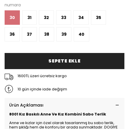
numara
30
31
32
33
34
35
36
37
38
39
40
SEPETE EKLE
1600TL üzeri ücretsiz kargo
10 gün içinde iade değişim
Ürün Açıklaması
8001 Kız Baskılı Anne Ve Kız Kombini Sabo Terlik
Anne ve kızlar için özel olarak tasarlanmış bu sabo terlik,
hem şıklığı hem de konforu bir arada sunmaktadır. DOGİYE