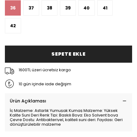
36
37
38
39
40
41
42
SEPETE EKLE
1600TL üzeri ücretsiz kargo
10 gün içinde iade değişim
Ürün Açıklaması
İç Malzeme: Astarlık Yumuşak Kumaş Malzeme: Yüksek
Kalite Suni Deri Renk Tipi: Baskılı Boya: Eko Solvent boya
Çevre Dostu: Antibakteriyel, kaliteli suni deri. Faydası: Geri
dönüştürülebilir malzeme