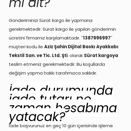
mı ait?
Gönderiminizi Sürat kargo ile yapmanız
gerekmektedir. Sürat kargo ile yapılan gönderimin
ücretini firmamız karşılamaktadır. ''
1387996997
''
müşteri kodu ile
Aziz Şahin Dijital Baskı Ayakkabı
Tekstil San. ve Tic. Ltd. Şti
. olarak
Sürat kargoya
teslim etmeniz gerekmektedir. Bu koşullarda
değişim yapma hakkı tarafımızca saklıdır.
İade durumunda
iade tutarı ne
zaman hesabıma
yatacak?
İade başvurunuz en geç 10 gün içerisinde işleme