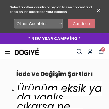
Select another country or region to see content and
shop online specific to your location.
Continue
* NEW YEAR CAMPAİNG *
0
İade ve Değişim Şartları
Ürünüm eksik ya
da yanlış
çıkarsa ne