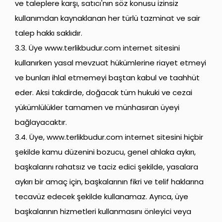
ve taleplere karşı, satıcı'nın söz konusu izinsiz
kullanımdan kaynaklanan her türlü tazminat ve sair
talep hakkı saklıdır.
3.3. Üye
www.terlikbudur.com
internet sitesini
kullanırken yasal mevzuat hükümlerine riayet etmeyi
ve bunları ihlal etmemeyi baştan kabul ve taahhüt
eder. Aksi takdirde, doğacak tüm hukuki ve cezai
yükümlülükler tamamen ve münhasıran üyeyi
bağlayacaktır.
3.4. Üye,
www.terlikbudur.com
internet sitesini hiçbir
şekilde kamu düzenini bozucu, genel ahlaka aykırı,
başkalarını rahatsız ve taciz edici şekilde, yasalara
aykırı bir amaç için, başkalarının fikri ve telif haklarına
tecavüz edecek şekilde kullanamaz. Ayrıca, üye
başkalarının hizmetleri kullanmasını önleyici veya