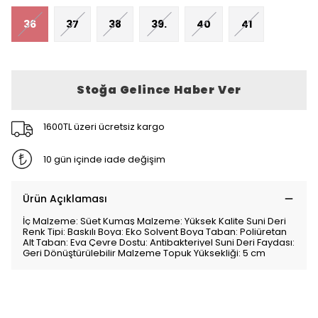
36
37
38
39.
40
41
Stoğa Gelince Haber Ver
1600TL üzeri ücretsiz kargo
10 gün içinde iade değişim
Ürün Açıklaması
İç Malzeme: Süet Kumaş Malzeme: Yüksek Kalite Suni Deri
Renk Tipi: Baskılı Boya: Eko Solvent Boya Taban: Poliüretan
Alt Taban: Eva Çevre Dostu: Antibakteriyel Suni Deri Faydası:
Geri Dönüştürülebilir Malzeme Topuk Yüksekliği: 5 cm