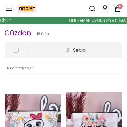
0
E *
HER ZAMAN UYGUN FİYAT, İMALATT
Cüzdan
19
ürün
Sırala