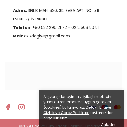
Adres:
BİRLİK MAH. 826. SK. ZARA APT. NO: 5 B
ESENLER/ İSTANBUL
Telefon:
+90 532 296 21 72 - 0212 568 50 51
Mail:
azizdogiye@gmail.com
Alışveriş deneyiminizi iyileştirmek için
yasal düzenlemelere uygun çerezler
(cookies) kullanıyoruz. Detaylı bilgiye
Gizlilik ve Çerez Politikası
sayfamızdan
erişebilirsiniz.
Anladım
©2024 Dogiye Tüm Hakları Saklıdır - Designed by