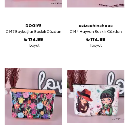
DOGİYE
azizsahinshoes
C147 Baykuşlar Baskılı Cüzdan
C144 Hayvan Baskılı Cüzdan
₺ 174.99
₺ 174.99
1 boyut
1 boyut