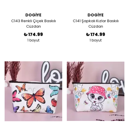
DOGİYE
DOGİYE
C143 Renkli Çiçek Baskılı
C141 Şapkalı Kızlar Baskılı
Cüzdan
Cüzdan
₺ 174.99
₺ 174.99
1 boyut
1 boyut