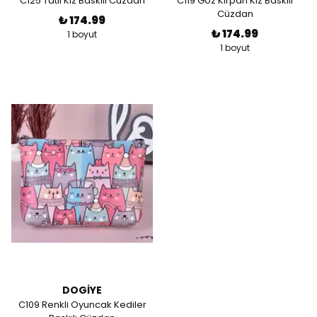
C125 Tatlı Kız Baskılı Cüzdan
C119 Göz Kırpan Kız Baskılı
Cüzdan
₺ 174.99
₺ 174.99
1 boyut
1 boyut
DOGİYE
C109 Renkli Oyuncak Kediler