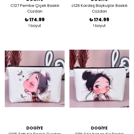
C127 Pembe Çiçek Baskılı
c126 Kardeş Baykuşlar Baskılı
Cüzdan
Cüzdan
₺ 174.99
₺ 174.99
1 boyut
1 boyut
DOGİYE
DOGİYE