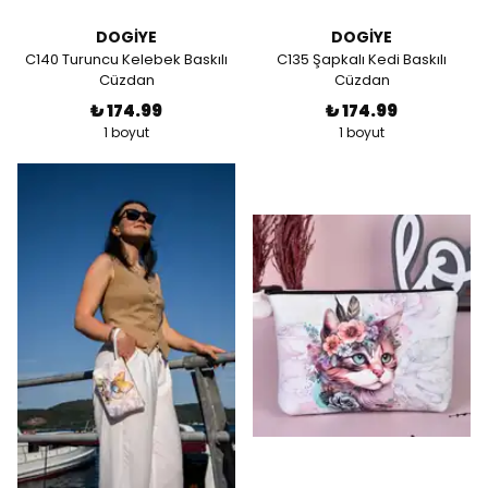
DOGİYE
DOGİYE
C140 Turuncu Kelebek Baskılı
C135 Şapkalı Kedi Baskılı
Cüzdan
Cüzdan
₺ 174.99
₺ 174.99
1 boyut
1 boyut