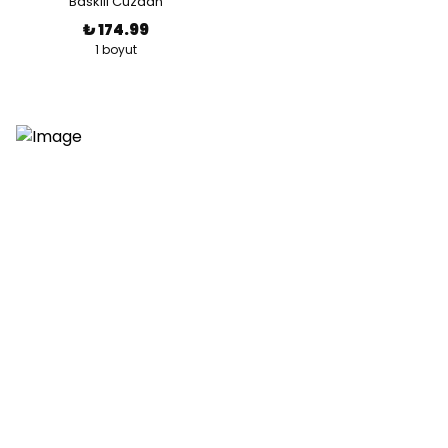
Baskılı Cüzdan
₺ 174.99
1 boyut