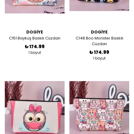
DOGİYE
DOGİYE
C151 Baykuş Baskılı Cüzdan
C148 Boo Monster Baskılı
Cüzdan
₺ 174.99
₺ 174.99
1 boyut
1 boyut