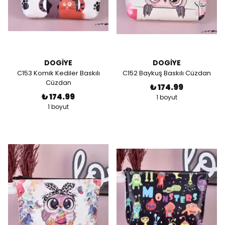
DOGİYE
DOGİYE
C153 Komik Kediler Baskılı
C152 Baykuş Baskılı Cüzdan
Cüzdan
₺ 174.99
₺ 174.99
1 boyut
1 boyut