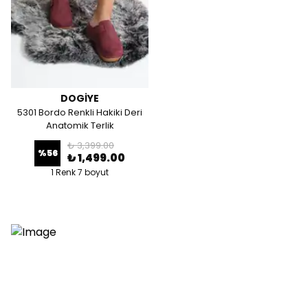
DOGİYE
5301 Bordo Renkli Hakiki Deri
Anatomik Terlik
₺ 3,399.00
%
56
₺ 1,499.00
1 Renk 7 boyut