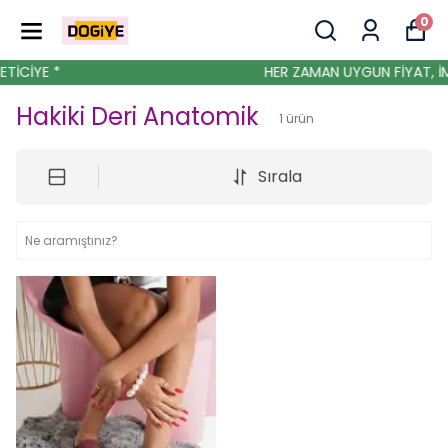
0
TİCİYE *
HER ZAMAN UYGUN FİYAT, İ
Hakiki Deri Anatomik
1
ürün
Sırala