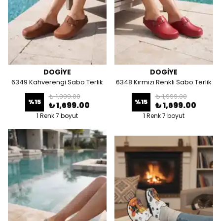
DOGİYE
DOGİYE
6349 Kahverengi Sabo Terlik
6348 Kırmızı Renkli Sabo Terlik
₺ 1,999.00
₺ 1,999.00
%
15
%
15
₺ 1,699.00
₺ 1,699.00
1 Renk 7 boyut
1 Renk 7 boyut