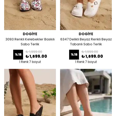
DOGİYE
DOGİYE
3093 Renkli Kelebekler Baskılı
6347 Delikli Beyaz Renkli Beyaz
Sabo Terlik
Tabanlı Sabo Terlik
₺ 1,999.00
₺ 1,999.00
%
15
%
15
₺ 1,699.00
₺ 1,699.00
1 Renk 7 boyut
1 Renk 7 boyut