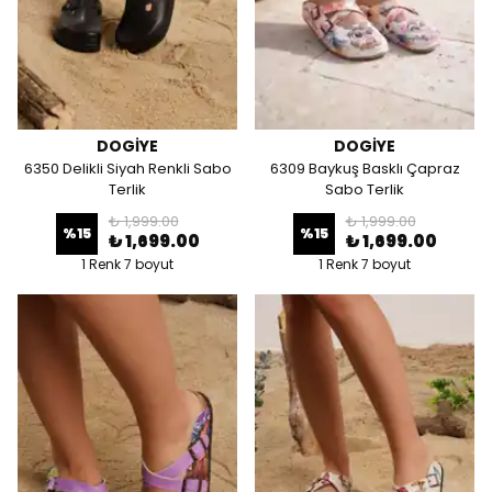
DOGİYE
DOGİYE
6350 Delikli Siyah Renkli Sabo
6309 Baykuş Basklı Çapraz
Terlik
Sabo Terlik
₺ 1,999.00
₺ 1,999.00
%
15
%
15
₺ 1,699.00
₺ 1,699.00
1 Renk 7 boyut
1 Renk 7 boyut