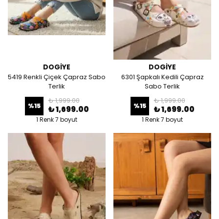
DOGİYE
DOGİYE
5419 Renkli Çiçek Çapraz Sabo
6301 Şapkalı Kedili Çapraz
Terlik
Sabo Terlik
₺ 1,999.00
₺ 1,999.00
%
15
%
15
₺ 1,699.00
₺ 1,699.00
1 Renk 7 boyut
1 Renk 7 boyut