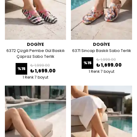
DOGİYE
DOGİYE
6372 Çizgili Pembe Gül Baskılı
6371 Sincap Baskılı Sabo Terlik
Çapraz Sabo Terlik
₺ 1,999.00
%
15
₺ 1,699.00
₺ 1,999.00
%
15
₺ 1,699.00
1 Renk 7 boyut
1 Renk 7 boyut