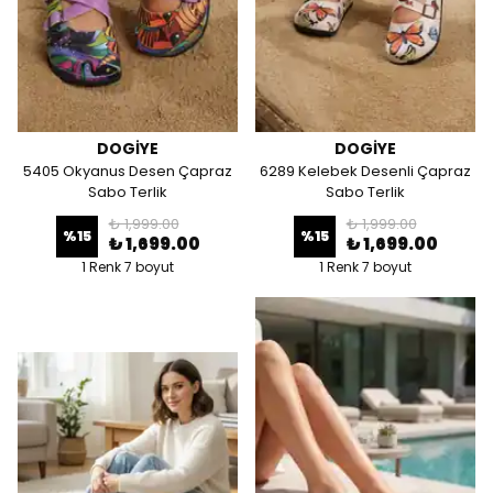
DOGİYE
DOGİYE
5405 Okyanus Desen Çapraz
6289 Kelebek Desenli Çapraz
Sabo Terlik
Sabo Terlik
₺ 1,999.00
₺ 1,999.00
%
15
%
15
₺ 1,699.00
₺ 1,699.00
1 Renk 7 boyut
1 Renk 7 boyut