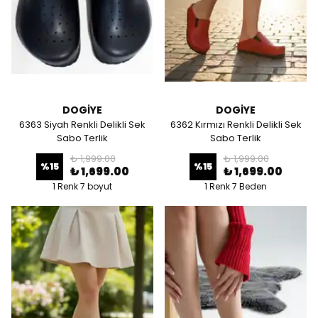
DOGİYE
DOGİYE
6363 Siyah Renkli Delikli Sek
6362 Kırmızı Renkli Delikli Sek
Sabo Terlik
Sabo Terlik
₺ 1,999.00
₺ 1,999.00
%
15
%
15
₺ 1,699.00
₺ 1,699.00
1 Renk 7 boyut
1 Renk 7 Beden