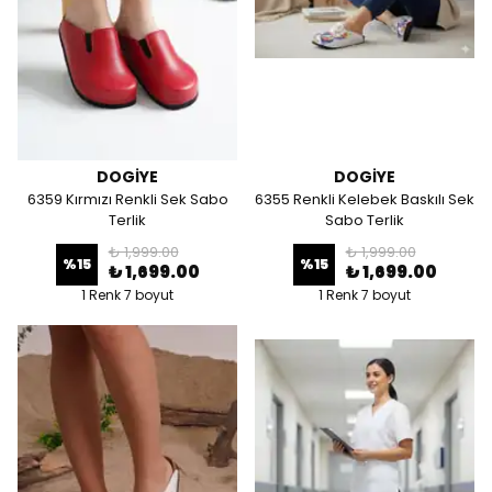
DOGİYE
DOGİYE
6359 Kırmızı Renkli Sek Sabo
6355 Renkli Kelebek Baskılı Sek
Terlik
Sabo Terlik
₺ 1,999.00
₺ 1,999.00
%
15
%
15
₺ 1,699.00
₺ 1,699.00
1 Renk 7 boyut
1 Renk 7 boyut