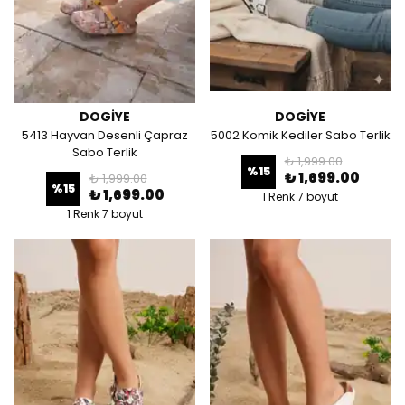
DOGİYE
DOGİYE
5413 Hayvan Desenli Çapraz
5002 Komik Kediler Sabo Terlik
Sabo Terlik
₺ 1,999.00
%
15
₺ 1,699.00
₺ 1,999.00
%
15
₺ 1,699.00
1 Renk 7 boyut
1 Renk 7 boyut