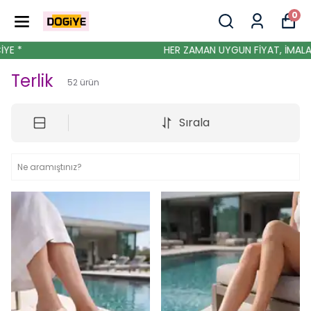
0
HER ZAMAN UYGUN FİYAT, İMALATTAN TÜKETİ
Terlik
52
ürün
Sırala