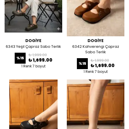
DOGİYE
DOGİYE
6343 Yeşil Çapraz Sabo Terlik
6342 Kahverengi Çapraz
Sabo Terlik
₺ 1,999.00
%
15
₺ 1,699.00
₺ 1,999.00
%
15
₺ 1,699.00
1 Renk 7 boyut
1 Renk 7 boyut