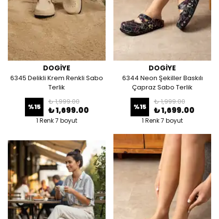
DOGİYE
DOGİYE
6345 Delikli Krem Renkli Sabo
6344 Neon Şekiller Baskılı
Terlik
Çapraz Sabo Terlik
₺ 1,999.00
₺ 1,999.00
%
15
%
15
₺ 1,699.00
₺ 1,699.00
1 Renk 7 boyut
1 Renk 7 boyut