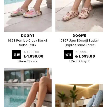
DOGİYE
DOGİYE
6368 Pembe Çiçek Baskılı
6367 Uğur Böceği Baskılı
Sabo Terlik
Çapraz Sabo Terlik
₺ 1,999.00
₺ 1,999.00
%
15
%
15
₺ 1,699.00
₺ 1,699.00
1 Renk 7 boyut
1 Renk 7 boyut