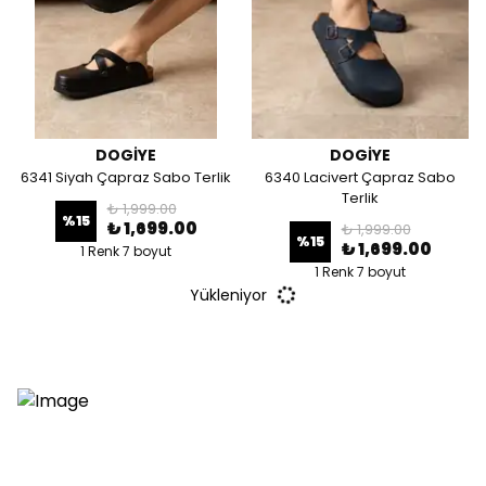
DOGİYE
DOGİYE
6341 Siyah Çapraz Sabo Terlik
6340 Lacivert Çapraz Sabo
Terlik
₺ 1,999.00
%
15
₺ 1,699.00
₺ 1,999.00
%
15
₺ 1,699.00
1 Renk 7 boyut
1 Renk 7 boyut
Yükleniyor