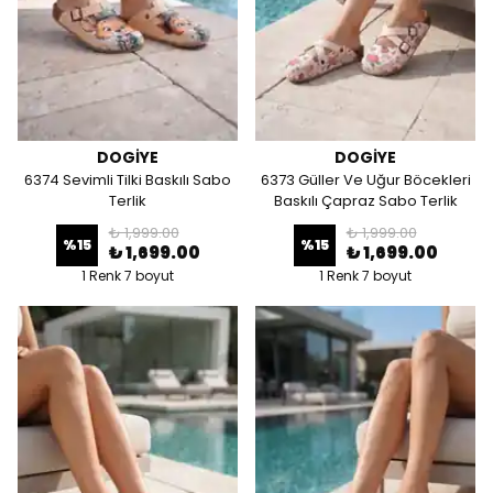
DOGİYE
DOGİYE
6374 Sevimli Tilki Baskılı Sabo
6373 Güller Ve Uğur Böcekleri
Terlik
Baskılı Çapraz Sabo Terlik
₺ 1,999.00
₺ 1,999.00
%
15
%
15
₺ 1,699.00
₺ 1,699.00
1 Renk 7 boyut
1 Renk 7 boyut