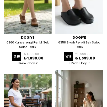
DOGİYE
DOGİYE
6360 Kahverengi Renkli Sek
6358 Siyah Renkli Sek Sabo
Sabo Terlik
Terlik
₺ 1,999.00
₺ 1,999.00
%
15
%
15
₺ 1,699.00
₺ 1,699.00
1 Renk 7 boyut
1 Renk 8 boyut