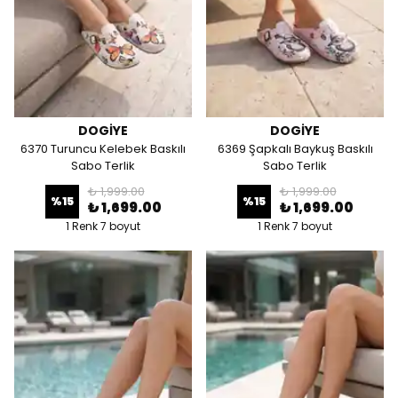
DOGİYE
DOGİYE
6370 Turuncu Kelebek Baskılı
6369 Şapkalı Baykuş Baskılı
Sabo Terlik
Sabo Terlik
₺ 1,999.00
₺ 1,999.00
%
15
%
15
₺ 1,699.00
₺ 1,699.00
1 Renk 7 boyut
1 Renk 7 boyut