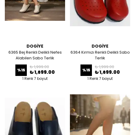
DOGİYE
DOGİYE
6365 Bej Renkli Delikli Nefes
6364 Kırmızı Renkli Delikli Sabo
Alabilen Sabo Terlik
Terlik
₺ 1,999.00
₺ 1,999.00
%
15
%
15
₺ 1,699.00
₺ 1,699.00
1 Renk 7 boyut
1 Renk 7 boyut