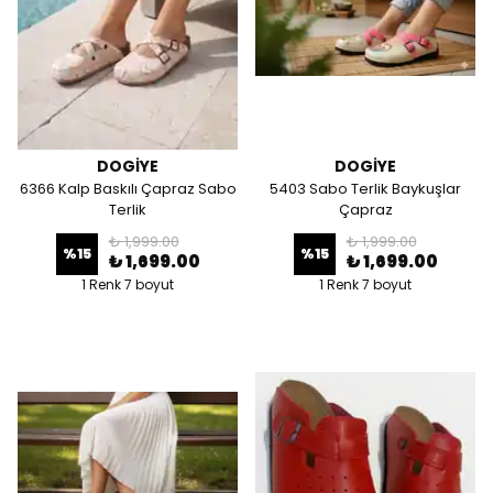
DOGİYE
DOGİYE
6366 Kalp Baskılı Çapraz Sabo
5403 Sabo Terlik Baykuşlar
Terlik
Çapraz
₺ 1,999.00
₺ 1,999.00
%
15
%
15
₺ 1,699.00
₺ 1,699.00
1 Renk 7 boyut
1 Renk 7 boyut