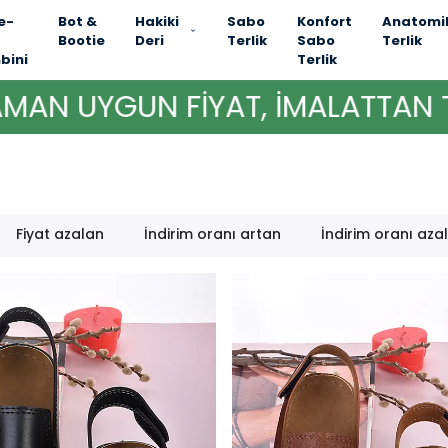
e-
Bot &
Hakiki
Sabo
Konfort
Anatomi
Bootie
Deri
Terlik
Sabo
Terlik
bini
Terlik
 UYGUN FİYAT, İMALATTAN TÜKE
Fiyat azalan
İndirim oranı artan
İndirim oranı aza