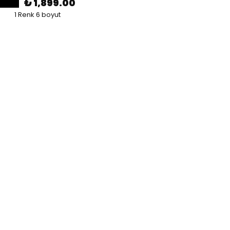
₺ 1,899.00
1 Renk 6 boyut