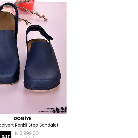
DOGİYE
acivert Renkli Step Sandalet
₺ 2,999.00
%
37