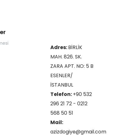
er
mesi
Adres:
BİRLİK
MAH. 826. SK.
ZARA APT. NO: 5 B
ESENLER/
İSTANBUL
Telefon:
+90 532
296 21 72 - 0212
568 50 51
Mail:
azizdogiye@gmail.com