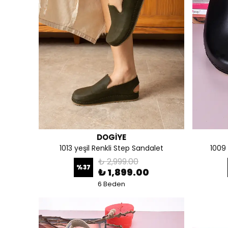
DOGİYE
1013 yeşil Renkli Step Sandalet
1009 
₺ 2,999.00
%
37
₺ 1,899.00
6 Beden