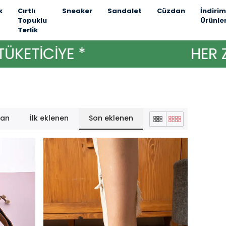
k
Cırtlı
Sneaker
Sandalet
Cüzdan
İndirim
Topuklu
Ürünle
Terlik
TİCİYE *
HER ZAM
lan
İlk eklenen
Son eklenen