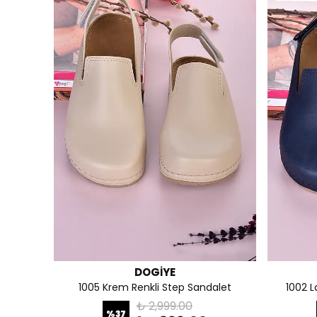
DOGİYE
1005 Krem Renkli Step Sandalet
1002 L
₺ 2,999.00
%
37