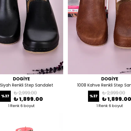
DOGİYE
DOGİYE
Siyah Renkli Step Sandalet
1008 Kahve Renkli Step Sa
₺ 2,999.00
₺ 2,999.00
%
37
%
37
₺ 1,899.00
₺ 1,899.0
1 Renk 6 boyut
1 Renk 6 boyut