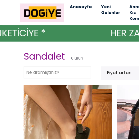
Anasayfa
Yeni
Ann
Gelenler
Kız
Kom
İCİYE *
HER ZAMAN
Sandalet
6
ürün
Fiyat artan