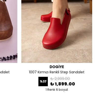
DOGİYE
ndalet
1007 Kırmızı Renkli Step Sandalet
₺ 2,999.00
%
37
0
₺ 1,899.00
1 Renk 6 boyut