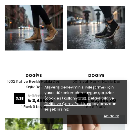
DOGİYE
DOGİYE
1002 Kahve Renkli Hakiki Deri
1001 Siyah Renkli Hakiki Deri
Kışlık Bot
Kışlık Bot
Alışveriş deneyiminizi iyileştirmek için
yasal düzenlemelere uygun çerezler
₺ 3,999.00
₺ 3,999.00
(cookies) kullanıyoruz. Detaylı bilgiye
%
38
%
38
₺ 2,499.00
₺ 2,499.00
Gizlilik ve Çerez Politikası
sayfamızdan
1 Renk 9 boyut
1 Renk 9 boyut
erişebilirsiniz.
Anladım