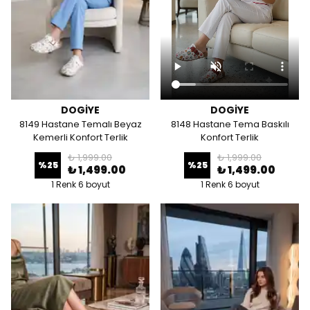
DOGİYE
DOGİYE
8149 Hastane Temalı Beyaz
8148 Hastane Tema Baskılı
Kemerli Konfort Terlik
Konfort Terlik
₺ 1,999.00
₺ 1,999.00
%
25
%
25
₺ 1,499.00
₺ 1,499.00
1 Renk 6 boyut
1 Renk 6 boyut