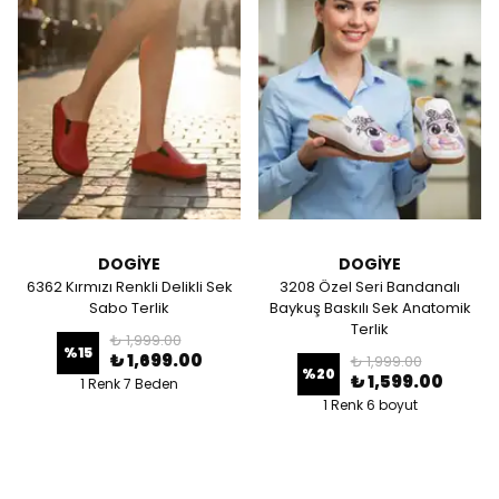
DOGİYE
DOGİYE
6362 Kırmızı Renkli Delikli Sek
3208 Özel Seri Bandanalı
Sabo Terlik
Baykuş Baskılı Sek Anatomik
Terlik
₺ 1,999.00
%
15
₺ 1,699.00
₺ 1,999.00
%
20
₺ 1,599.00
1 Renk 7 Beden
1 Renk 6 boyut