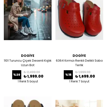
DOGİYE
DOGİYE
1101 Turuncu Çiçek Desenli Kışlık
6364 Kırmızı Renkli Delikli Sabo
Uzun Bot
Terlik
₺ 2,499.00
₺ 1,999.00
%
20
%
15
₺ 1,999.00
₺ 1,699.00
1 Renk 5 boyut
1 Renk 7 boyut