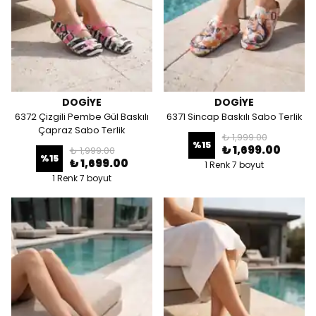
DOGİYE
DOGİYE
6372 Çizgili Pembe Gül Baskılı
6371 Sincap Baskılı Sabo Terlik
Çapraz Sabo Terlik
₺ 1,999.00
%
15
₺ 1,699.00
₺ 1,999.00
%
15
₺ 1,699.00
1 Renk 7 boyut
1 Renk 7 boyut