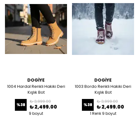
DOGİYE
DOGİYE
1004 Hardal Renkli Hakiki Deri
1003 Bordo Renkli Hakiki Deri
Kışlık Bot
Kışlık Bot
₺ 3,999.00
₺ 3,999.00
%
38
%
38
₺ 2,499.00
₺ 2,499.00
9 boyut
1 Renk 9 boyut