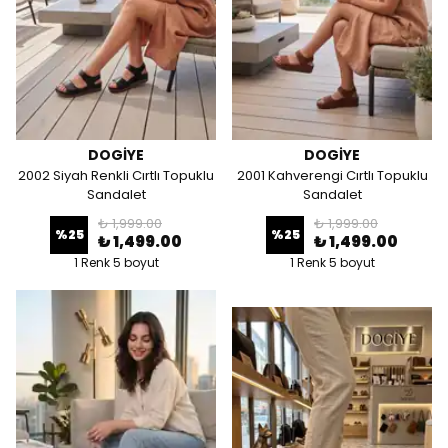
DOGİYE
DOGİYE
2002 Siyah Renkli Cırtlı Topuklu
2001 Kahverengi Cırtlı Topuklu
Sandalet
Sandalet
₺ 1,999.00
₺ 1,999.00
%
25
%
25
₺ 1,499.00
₺ 1,499.00
1 Renk 5 boyut
1 Renk 5 boyut