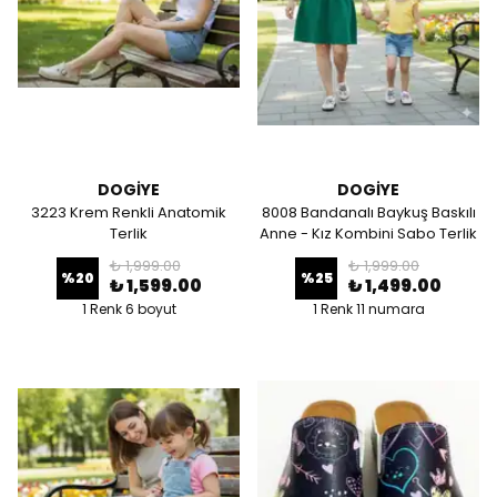
DOGİYE
DOGİYE
3223 Krem Renkli Anatomik
8008 Bandanalı Baykuş Baskılı
Terlik
Anne - Kız Kombini Sabo Terlik
₺ 1,999.00
₺ 1,999.00
%
20
%
25
₺ 1,599.00
₺ 1,499.00
1 Renk 6 boyut
1 Renk 11 numara