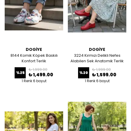
DOGİYE
DOGİYE
8144 Komik Köpek Baskılı
3224 Kırmızı Delikli Nefes
Konfort Terlik
Alabilen Sek Anatomik Terlik
₺ 1,999.00
₺ 1,999.00
%
25
%
20
₺ 1,499.00
₺ 1,599.00
1 Renk 6 boyut
1 Renk 6 boyut