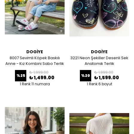
DOGİYE
DOGİYE
8007 Sevimli Köpek Baskılı
3221 Neon Şekiller Desenli Sek
Anne - Kız Kombini Sabo Terlik
Anatomik Terlik
₺ 1,999.00
₺ 1,999.00
%
25
%
20
₺ 1,499.00
₺ 1,599.00
1 Renk 11 numara
1 Renk 6 boyut