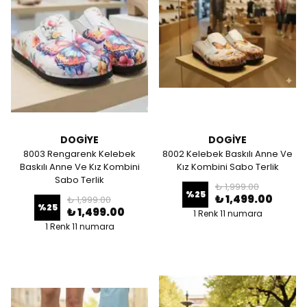
DOGİYE
DOGİYE
8003 Rengarenk Kelebek
8002 Kelebek Baskılı Anne Ve
Baskılı Anne Ve Kız Kombini
Kız Kombini Sabo Terlik
Sabo Terlik
₺ 1,999.00
%
25
₺ 1,499.00
₺ 1,999.00
%
25
₺ 1,499.00
1 Renk 11 numara
1 Renk 11 numara