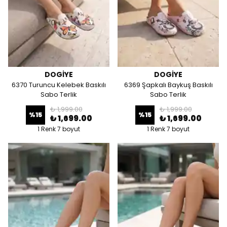
DOGİYE
DOGİYE
6370 Turuncu Kelebek Baskılı
6369 Şapkalı Baykuş Baskılı
Sabo Terlik
Sabo Terlik
₺ 1,999.00
₺ 1,999.00
%
15
%
15
₺ 1,699.00
₺ 1,699.00
1 Renk 7 boyut
1 Renk 7 boyut