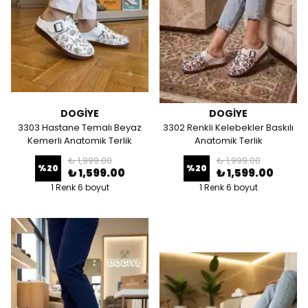
DOGİYE
DOGİYE
3303 Hastane Temalı Beyaz
3302 Renkli Kelebekler Baskılı
Kemerli Anatomik Terlik
Anatomik Terlik
₺ 1,999.00
₺ 1,999.00
%
20
%
20
₺ 1,599.00
₺ 1,599.00
1 Renk 6 boyut
1 Renk 6 boyut