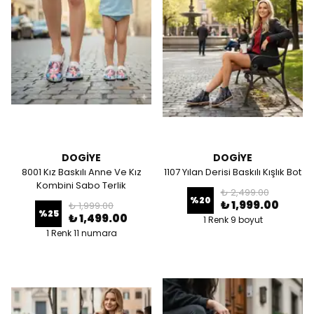
DOGİYE
DOGİYE
8001 Kız Baskılı Anne Ve Kız
1107 Yılan Derisi Baskılı Kışlık Bot
Kombini Sabo Terlik
₺ 2,499.00
%
20
₺ 1,999.00
₺ 1,999.00
%
25
₺ 1,499.00
1 Renk 9 boyut
1 Renk 11 numara