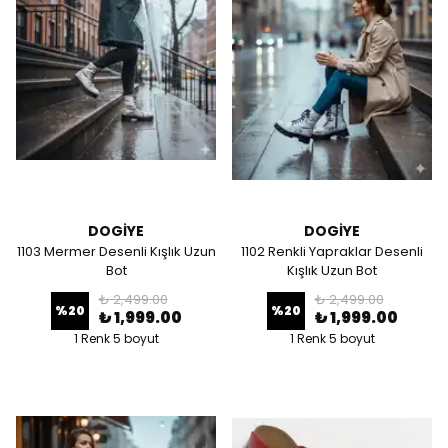
DOGİYE
DOGİYE
1103 Mermer Desenli Kışlık Uzun
1102 Renkli Yapraklar Desenli
Bot
Kışlık Uzun Bot
₺ 2,499.00
₺ 2,499.00
%
20
%
20
₺ 1,999.00
₺ 1,999.00
1 Renk 5 boyut
1 Renk 5 boyut