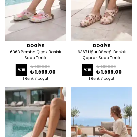
DOGİYE
DOGİYE
6368 Pembe Çiçek Baskılı
6367 Uğur Böceği Baskılı
Sabo Terlik
Çapraz Sabo Terlik
₺ 1,999.00
₺ 1,999.00
%
15
%
15
₺ 1,699.00
₺ 1,699.00
1 Renk 7 boyut
1 Renk 7 boyut