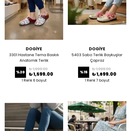
DOGİYE
DOGİYE
3301 Hastane Tema Baskılı
5403 Sabo Terlik Baykuşlar
Anatomik Terlik
Çapraz
₺ 1,999.00
₺ 1,999.00
%
20
%
15
₺ 1,599.00
₺ 1,699.00
1 Renk 6 boyut
1 Renk 7 boyut