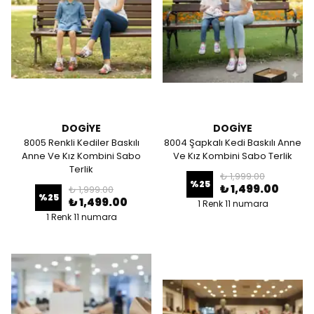
DOGİYE
DOGİYE
8005 Renkli Kediler Baskılı
8004 Şapkalı Kedi Baskılı Anne
Anne Ve Kız Kombini Sabo
Ve Kız Kombini Sabo Terlik
Terlik
₺ 1,999.00
%
25
₺ 1,499.00
₺ 1,999.00
%
25
₺ 1,499.00
1 Renk 11 numara
1 Renk 11 numara