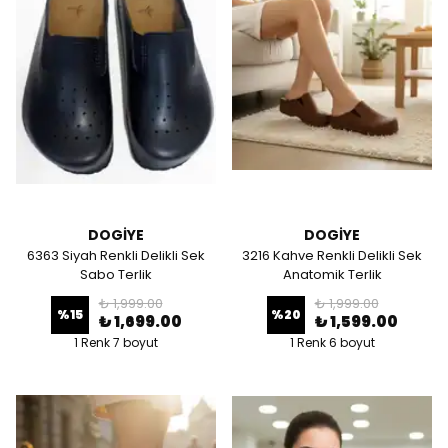
DOGİYE
DOGİYE
6363 Siyah Renkli Delikli Sek
3216 Kahve Renkli Delikli Sek
Sabo Terlik
Anatomik Terlik
₺ 1,999.00
₺ 1,999.00
%
15
%
20
₺ 1,699.00
₺ 1,599.00
1 Renk 7 boyut
1 Renk 6 boyut