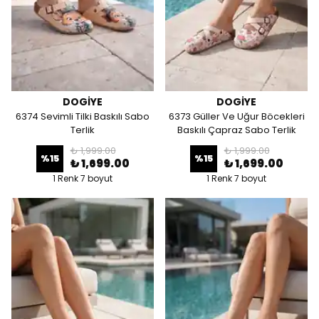
DOGİYE
DOGİYE
6374 Sevimli Tilki Baskılı Sabo
6373 Güller Ve Uğur Böcekleri
Terlik
Baskılı Çapraz Sabo Terlik
₺ 1,999.00
₺ 1,999.00
%
15
%
15
₺ 1,699.00
₺ 1,699.00
1 Renk 7 boyut
1 Renk 7 boyut