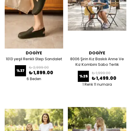
DOGİYE
DOGİYE
1013 yeşil Renkli Step Sandalet
8006 Şirin Kız Baskılı Anne Ve
Kız Kombini Sabo Terlik
₺ 2,999.00
%
37
₺ 1,899.00
₺ 1,999.00
%
25
₺ 1,499.00
6 Beden
1 Renk 11 numara