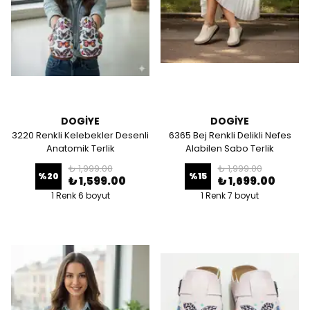
DOGİYE
DOGİYE
3220 Renkli Kelebekler Desenli
6365 Bej Renkli Delikli Nefes
Anatomik Terlik
Alabilen Sabo Terlik
₺ 1,999.00
₺ 1,999.00
%
20
%
15
₺ 1,599.00
₺ 1,699.00
1 Renk 6 boyut
1 Renk 7 boyut