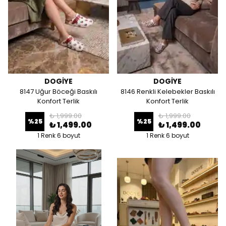
DOGİYE
DOGİYE
8147 Uğur Böceği Baskılı
8146 Renkli Kelebekler Baskılı
Konfort Terlik
Konfort Terlik
₺ 1,999.00
₺ 1,999.00
%
25
%
25
₺ 1,499.00
₺ 1,499.00
1 Renk 6 boyut
1 Renk 6 boyut