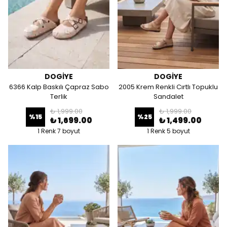
DOGİYE
DOGİYE
6366 Kalp Baskılı Çapraz Sabo
2005 Krem Renkli Cırtlı Topuklu
Terlik
Sandalet
₺ 1,999.00
₺ 1,999.00
%
15
%
25
₺ 1,699.00
₺ 1,499.00
1 Renk 7 boyut
1 Renk 5 boyut