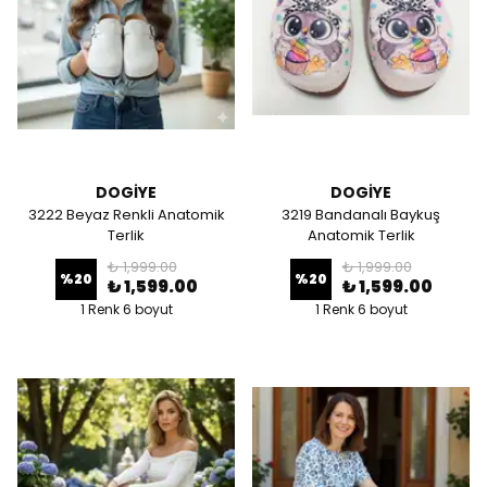
DOGİYE
DOGİYE
3222 Beyaz Renkli Anatomik
3219 Bandanalı Baykuş
Terlik
Anatomik Terlik
₺ 1,999.00
₺ 1,999.00
%
20
%
20
₺ 1,599.00
₺ 1,599.00
1 Renk 6 boyut
1 Renk 6 boyut