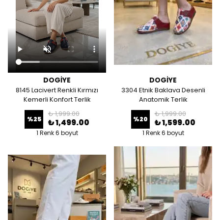
DOGİYE
DOGİYE
8145 Lacivert Renkli Kırmızı
3304 Etnik Baklava Desenli
Kemerli Konfort Terlik
Anatomik Terlik
₺ 1,999.00
₺ 1,999.00
%
25
%
20
₺ 1,499.00
₺ 1,599.00
1 Renk 6 boyut
1 Renk 6 boyut