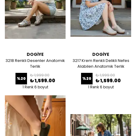
DOGİYE
DOGİYE
3218 Renkli Desenler Anatomik
3217 Krem Renkli Delikli Nefes
Terlik
Alabilen Anatomik Terlik
₺ 1,999.00
₺ 1,999.00
%
20
%
20
₺ 1,599.00
₺ 1,599.00
1 Renk 6 boyut
1 Renk 6 boyut