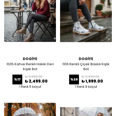
DOGİYE
DOGİYE
1005 Kahve Renkli Hakiki Deri
1106 Renkli Çiçek Baskılı Kışlık
Kışlık Bot
Bot
₺ 2,999.00
₺ 2,499.00
%
17
%
20
₺ 2,499.00
₺ 1,999.00
1 Renk 5 boyut
1 Renk 9 boyut