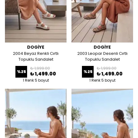
DOGİYE
DOGİYE
2004 Beyaz Renkli Cırtlı
2003 Leopar Desenli Cırtlı
Topuklu Sandalet
Topuklu Sandalet
₺ 1,999.00
₺ 1,999.00
%
25
%
25
₺ 1,499.00
₺ 1,499.00
1 Renk 5 boyut
1 Renk 5 boyut