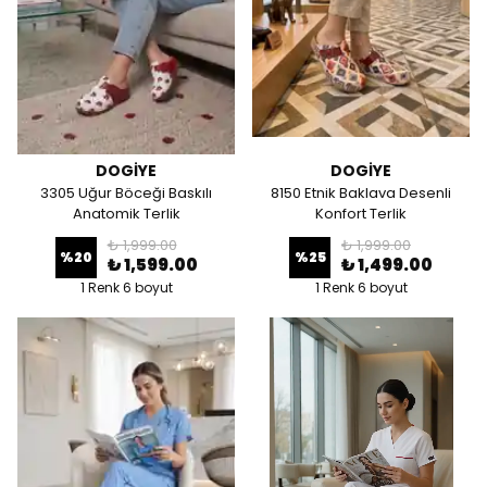
DOGİYE
DOGİYE
3305 Uğur Böceği Baskılı
8150 Etnik Baklava Desenli
Anatomik Terlik
Konfort Terlik
₺ 1,999.00
₺ 1,999.00
%
20
%
25
₺ 1,599.00
₺ 1,499.00
1 Renk 6 boyut
1 Renk 6 boyut