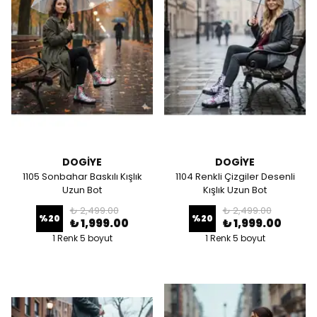
DOGİYE
DOGİYE
1105 Sonbahar Baskılı Kışlık
1104 Renkli Çizgiler Desenli
Uzun Bot
Kışlık Uzun Bot
₺ 2,499.00
₺ 2,499.00
%
20
%
20
₺ 1,999.00
₺ 1,999.00
1 Renk 5 boyut
1 Renk 5 boyut