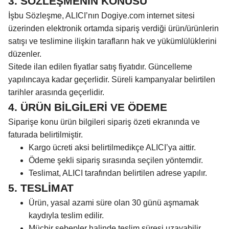
3. SÖZLEŞMENİN KONUSU
İşbu Sözleşme, ALICI’nın Dogiye.com internet sitesi
üzerinden elektronik ortamda sipariş verdiği ürün/ürünlerin
satışı ve teslimine ilişkin tarafların hak ve yükümlülüklerini
düzenler.
Sitede ilan edilen fiyatlar satış fiyatıdır. Güncelleme
yapılıncaya kadar geçerlidir. Süreli kampanyalar belirtilen
tarihler arasında geçerlidir.
4. ÜRÜN BİLGİLERİ VE ÖDEME
Siparişe konu ürün bilgileri sipariş özeti ekranında ve
faturada belirtilmiştir.
Kargo ücreti aksi belirtilmedikçe ALICI’ya aittir.
Ödeme şekli sipariş sırasında seçilen yöntemdir.
Teslimat, ALICI tarafından belirtilen adrese yapılır.
5. TESLİMAT
Ürün, yasal azami süre olan 30 günü aşmamak
kaydıyla teslim edilir.
Mücbir sebepler halinde teslim süresi uzayabilir.