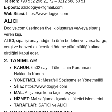
Telefon:
+90 532 296 21 72 – 0212 568 50 51
E-posta:
azizdogiye@gmail.com
Web Sitesi:
https://www.dogiye.com
ALICI
Dogiye.com üzerinden üyelik oluşturan ve/veya sipariş
veren kişi.
ALICI, siparişi onayladığında ürün bedelini ve varsa kargo,
vergi ve benzeri ek ücretleri ödeme yükümlülüğü altına
girdiğini kabul eder.
2. TANIMLAR
KANUN:
6502 sayılı Tüketicinin Korunması
Hakkında Kanun
YÖNETMELİK:
Mesafeli Sözleşmeler Yönetmeliği
SİTE:
https://www.dogiye.com
MAL:
Alışverişe konu taşınır eşyayı
HİZMET:
Mal sağlama dışındaki tüketici işlemlerini
TARAFLAR:
SATICI ve ALICI