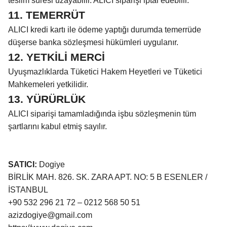
teslim süresi uzayabilir. ALICI siparişi iptal edebilir.
11. TEMERRÜT
ALICI kredi kartı ile ödeme yaptığı durumda temerrüde
düşerse banka sözleşmesi hükümleri uygulanır.
12. YETKİLİ MERCİ
Uyuşmazlıklarda Tüketici Hakem Heyetleri ve Tüketici
Mahkemeleri yetkilidir.
13. YÜRÜRLÜK
ALICI siparişi tamamladığında işbu sözleşmenin tüm
şartlarını kabul etmiş sayılır.
SATICI:
Dogiye
BİRLİK MAH. 826. SK. ZARA APT. NO: 5 B ESENLER /
İSTANBUL
+90 532 296 21 72 – 0212 568 50 51
azizdogiye@gmail.com