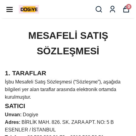
0
MESAFELİ SATIŞ
SÖZLEŞMESİ
1. TARAFLAR
İşbu Mesafeli Satış Sözleşmesi (“Sözleşme”), aşağıda
bilgileri yer alan taraflar arasında elektronik ortamda
kurulmuştur.
SATICI
Unvan:
Dogiye
Adres:
BİRLİK MAH. 826. SK. ZARA APT. NO: 5 B
ESENLER / İSTANBUL