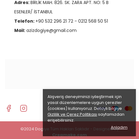
Adres:
BİRLİK MAH. 826. SK. ZARA APT. NO: 5 B
ESENLER/ İSTANBUL
Telefon:
+90 532 296 21 72 - 0212 568 50 51
Mail:
azizdogiye@gmail.com
Alışveriş deneyiminizi iyileştirmek için
yasal düzenlemelere uygun çerezler
(cookies) kullanıyoruz. Detaylı bilgiye
Gizlilik ve Çerez Politikası
sayfamızdan
erişebilirsiniz.
Anladım
©2024 Dogiye Tüm Hakları Saklıdır - Designed by
Creamake.com