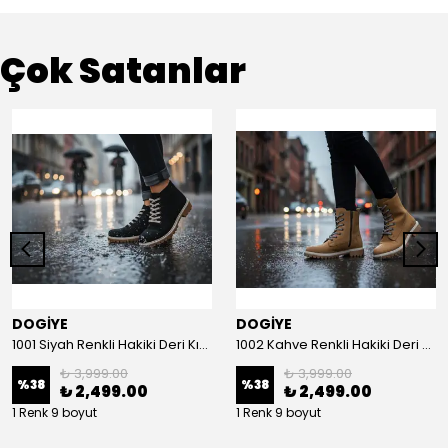
Çok Satanlar
DOGİYE
DOGİYE
1001 Siyah Renkli Hakiki Deri Kışlık Bot
1002 Kahve Renkli Hakiki Deri Kışlık Bot
₺ 3,999.00
₺ 3,999.00
%
38
%
38
₺ 2,499.00
₺ 2,499.00
1 Renk 9 boyut
1 Renk 9 boyut