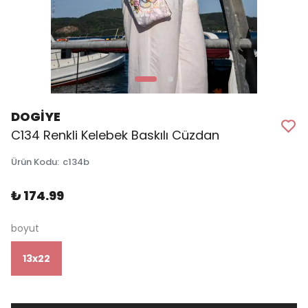
DOGİYE
C134 Renkli Kelebek Baskılı Cüzdan
Ürün Kodu
:
c134b
₺ 174.99
boyut
13x22