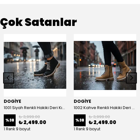
Çok Satanlar
DOGİYE
DOGİYE
1001 Siyah Renkli Hakiki Deri Kışlık Bot
1002 Kahve Renkli Hakiki Deri Kışlık Bot
₺ 3,999.00
₺ 3,999.00
%
38
%
38
₺ 2,499.00
₺ 2,499.00
1 Renk 9 boyut
1 Renk 9 boyut