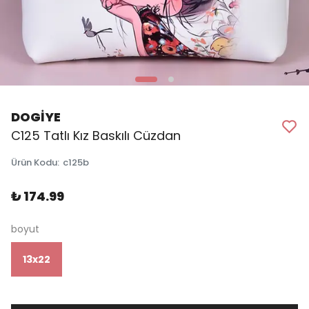
DOGİYE
C125 Tatlı Kız Baskılı Cüzdan
Ürün Kodu
:
c125b
₺ 174.99
boyut
13x22