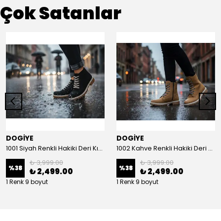
Çok Satanlar
DOGİYE
DOGİYE
1001 Siyah Renkli Hakiki Deri Kışlık Bot
1002 Kahve Renkli Hakiki Deri Kışlık Bot
₺ 3,999.00
₺ 3,999.00
%
38
%
38
₺ 2,499.00
₺ 2,499.00
1 Renk 9 boyut
1 Renk 9 boyut