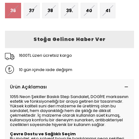
36
37
38
39.
40
41
Stoğa Gelince Haber Ver
1600TL üzeri ücretsiz kargo
10 gün içinde iade değişim
Ürün Açıklaması
1055 Neon Şekiller Baskılı Step Sandalet, DOGİYE markasının
estetik ve fonksiyonelliği bir araya getiren bir tasarımıdır.
Yüksek kaliteli suni deri malzeme ile üretilmiş olan bu
sandalet, hem dayanıklılığı hem de şıklığı ile dikkat
çekmektedir. İç malzeme olarak kullanılan süet kumaş,
kullanıcıya konforlu bir deneyim sunarken, antibakteriyel
özellikleri sayesinde hijyenik bir kullanım sağlar.
Çevre Dostu ve Sağlıklı Seçim
Bu model, eko solvent boya ile baskılanmış neon şekilleri