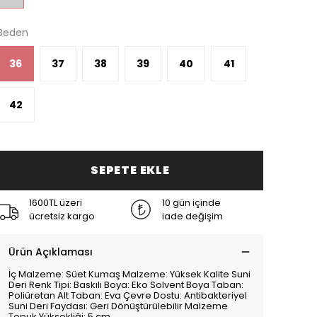
Beden
36
37
38
39
40
41
42
SEPETE EKLE
1600TL üzeri
10 gün içinde
ücretsiz kargo
iade değişim
Ürün Açıklaması
İç Malzeme: Süet Kumaş Malzeme: Yüksek Kalite Suni
Deri Renk Tipi: Baskılı Boya: Eko Solvent Boya Taban:
Poliüretan Alt Taban: Eva Çevre Dostu: Antibakteriyel
Suni Deri Faydası: Geri Dönüştürülebilir Malzeme
Topuk Yüksekliği: 5 cm