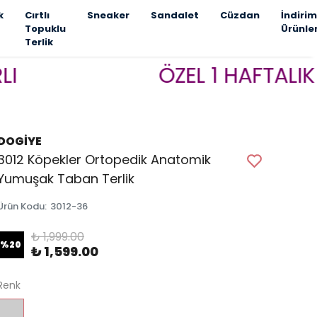
k
Cırtlı
Sneaker
Sandalet
Cüzdan
İndirim
Topuklu
Ürünle
Terlik
ÖZEL 1 HAFTALIK KAMP
DOGİYE
3012 Köpekler Ortopedik Anatomik
Yumuşak Taban Terlik
Ürün Kodu
:
3012-36
₺ 1,999.00
%
20
₺ 1,599.00
Renk