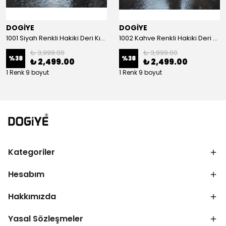
DOGİYE
DOGİYE
1001 Siyah Renkli Hakiki Deri Kışlık Bot
1002 Kahve Renkli Hakiki Deri Kışlık Bot
₺ 3,999.00
₺ 3,999.00
%
38
%
38
₺ 2,499.00
₺ 2,499.00
1 Renk 9 boyut
1 Renk 9 boyut
Kategoriler
Hesabım
Hakkımızda
Yasal Sözleşmeler