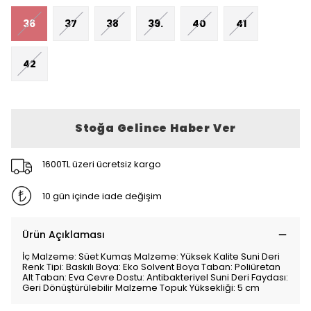
36
37
38
39.
40
41
42
Stoğa Gelince Haber Ver
1600TL üzeri ücretsiz kargo
10 gün içinde iade değişim
Ürün Açıklaması
İç Malzeme: Süet Kumaş Malzeme: Yüksek Kalite Suni Deri
Renk Tipi: Baskılı Boya: Eko Solvent Boya Taban: Poliüretan
Alt Taban: Eva Çevre Dostu: Antibakteriyel Suni Deri Faydası:
Geri Dönüştürülebilir Malzeme Topuk Yüksekliği: 5 cm