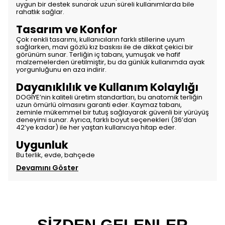
uygun bir destek sunarak uzun süreli kullanımlarda bile
rahatlık sağlar.
Tasarım ve Konfor
Çok renkli tasarımı, kullanıcıların farklı stillerine uyum
sağlarken, mavi gözlü kız baskısı ile de dikkat çekici bir
görünüm sunar. Terliğin iç tabanı, yumuşak ve hafif
malzemelerden üretilmiştir, bu da günlük kullanımda ayak
yorgunluğunu en aza indirir.
Dayanıklılık ve Kullanım Kolaylığı
DOGİYE’nin kaliteli üretim standartları, bu anatomik terliğin
uzun ömürlü olmasını garanti eder. Kaymaz tabanı,
zeminle mükemmel bir tutuş sağlayarak güvenli bir yürüyüş
deneyimi sunar. Ayrıca, farklı boyut seçenekleri (36’dan
42’ye kadar) ile her yaştan kullanıcıya hitap eder.
Uygunluk
Bu terlik, evde, bahçede
Devamını Göster