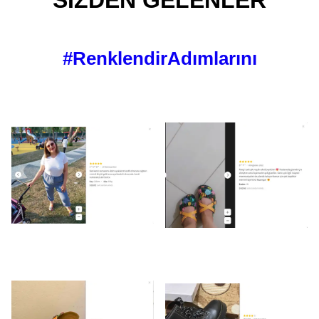
SİZDEN GELENLER
#RenklendirAdımlarını