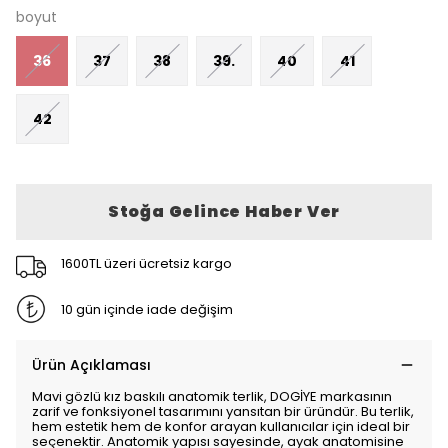
boyut
36
37
38
39.
40
41
42
Stoğa Gelince Haber Ver
1600TL üzeri ücretsiz kargo
10 gün içinde iade değişim
Ürün Açıklaması
Mavi gözlü kız baskılı anatomik terlik, DOGİYE markasının
zarif ve fonksiyonel tasarımını yansıtan bir üründür. Bu terlik,
hem estetik hem de konfor arayan kullanıcılar için ideal bir
seçenektir. Anatomik yapısı sayesinde, ayak anatomisine