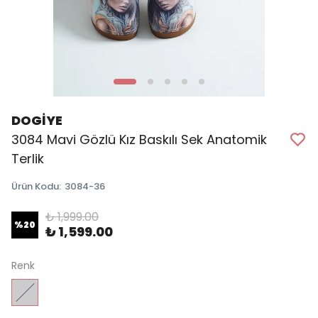
DOGİYE
3084 Mavi Gözlü Kız Baskılı Sek Anatomik
Terlik
Ürün Kodu
:
3084-36
₺ 1,999.00
%
20
₺ 1,599.00
Renk