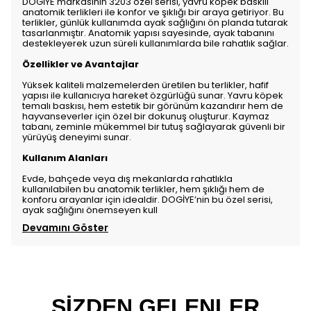
DOGİYE markasının 3203 özel serisi, yavru köpek baskılı
anatomik terlikleri ile konfor ve şıklığı bir araya getiriyor. Bu
terlikler, günlük kullanımda ayak sağlığını ön planda tutarak
tasarlanmıştır. Anatomik yapısı sayesinde, ayak tabanını
destekleyerek uzun süreli kullanımlarda bile rahatlık sağlar.
Özellikler ve Avantajlar
Yüksek kaliteli malzemelerden üretilen bu terlikler, hafif
yapısı ile kullanıcıya hareket özgürlüğü sunar. Yavru köpek
temalı baskısı, hem estetik bir görünüm kazandırır hem de
hayvanseverler için özel bir dokunuş oluşturur. Kaymaz
tabanı, zeminle mükemmel bir tutuş sağlayarak güvenli bir
yürüyüş deneyimi sunar.
Kullanım Alanları
Evde, bahçede veya dış mekanlarda rahatlıkla
kullanılabilen bu anatomik terlikler, hem şıklığı hem de
konforu arayanlar için idealdir. DOGİYE’nin bu özel serisi,
ayak sağlığını önemseyen kull
Devamını Göster
SİZDEN GELENLER