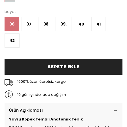
boyut
36
37
38
39.
40
41
42
SEPETE EKLE
1600TL üzeri ücretsiz kargo
10 gün içinde iade değişim
Ürün Açıklaması
Yavru Köpek Temalı Anatomik Terlik