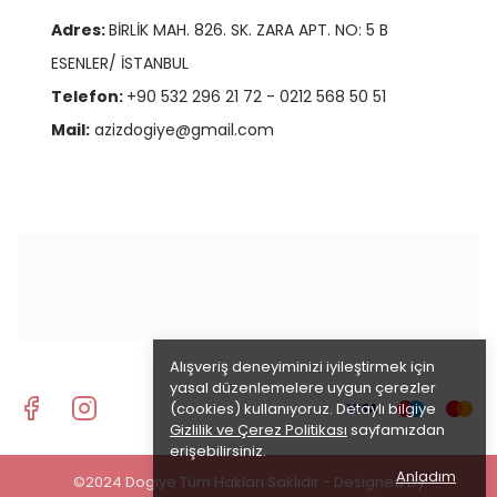
Adres:
BİRLİK MAH. 826. SK. ZARA APT. NO: 5 B
ESENLER/ İSTANBUL
Telefon:
+90 532 296 21 72 - 0212 568 50 51
Mail:
azizdogiye@gmail.com
Alışveriş deneyiminizi iyileştirmek için
yasal düzenlemelere uygun çerezler
(cookies) kullanıyoruz. Detaylı bilgiye
Gizlilik ve Çerez Politikası
sayfamızdan
erişebilirsiniz.
Anladım
©2024 Dogiye Tüm Hakları Saklıdır - Designed by