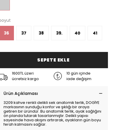
boyut
36
37
38
39.
40
41
SEPETE EKLE
1600TL üzeri
10 gün içinde
ücretsiz kargo
iade değişim
Ürün Açıklaması
3209 kahve renkli delikli sek anatomik terlik, DOGİYE
markasının sunduğu konfor ve şıklığı bir araya
getiren bir üründür. Bu anatomik terlik, ayak sağlığını
ön planda tutarak tasarlanmıştır. Delikli yapısı
sayesinde hava akışını artırarak, ayakların gün boyu
ferah kalmasını sağlar.