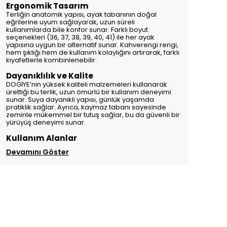
Ergonomik Tasarım
Terliğin anatomik yapısı, ayak tabanının doğal
eğrilerine uyum sağlayarak, uzun süreli
kullanımlarda bile konfor sunar. Farklı boyut
seçenekleri (36, 37, 38, 39, 40, 41) ile her ayak
yapısına uygun bir alternatif sunar. Kahverengi rengi,
hem şıklığı hem de kullanım kolaylığını artırarak, farklı
kıyafetlerle kombinlenebilir.
Dayanıklılık ve Kalite
DOGİYE’nin yüksek kaliteli malzemeleri kullanarak
ürettiği bu terlik, uzun ömürlü bir kullanım deneyimi
sunar. Suya dayanıklı yapısı, günlük yaşamda
pratiklik sağlar. Ayrıca, kaymaz tabanı sayesinde
zeminle mükemmel bir tutuş sağlar, bu da güvenli bir
yürüyüş deneyimi sunar.
Kullanım Alanlar
Devamını Göster