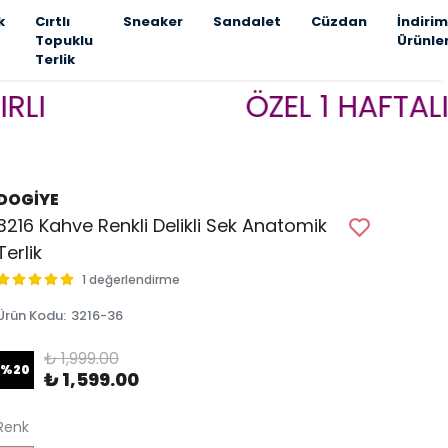
k
Cırtlı
Sneaker
Sandalet
Cüzdan
İndirim
Topuklu
Ürünle
Terlik
ÖZEL 1 HAFTALIK KAM
DOGİYE
3216 Kahve Renkli Delikli Sek Anatomik
Terlik
1 değerlendirme
Ürün Kodu
:
3216-36
₺ 1,999.00
%
20
₺ 1,599.00
Renk