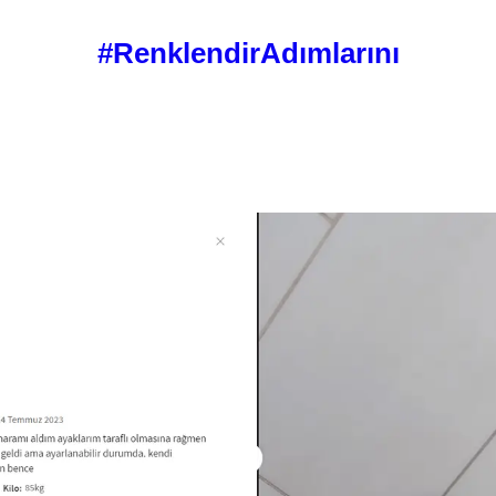
#RenklendirAdımlarını