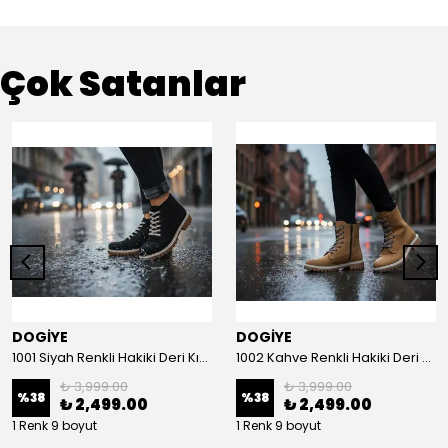
Çok Satanlar
DOGİYE
DOGİYE
1001 Siyah Renkli Hakiki Deri Kışlık Bot
1002 Kahve Renkli Hakiki Deri Kışlık Bot
₺ 3,999.00
₺ 3,999.00
%
38
%
38
₺ 2,499.00
₺ 2,499.00
1 Renk 9 boyut
1 Renk 9 boyut