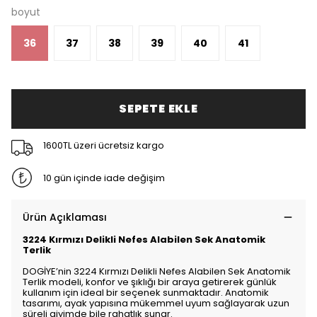
boyut
36
37
38
39
40
41
SEPETE EKLE
1600TL üzeri ücretsiz kargo
10 gün içinde iade değişim
Ürün Açıklaması
3224 Kırmızı Delikli Nefes Alabilen Sek Anatomik
Terlik
DOGİYE’nin 3224 Kırmızı Delikli Nefes Alabilen Sek Anatomik
Terlik modeli, konfor ve şıklığı bir araya getirerek günlük
kullanım için ideal bir seçenek sunmaktadır. Anatomik
tasarımı, ayak yapısına mükemmel uyum sağlayarak uzun
süreli giyimde bile rahatlık sunar.