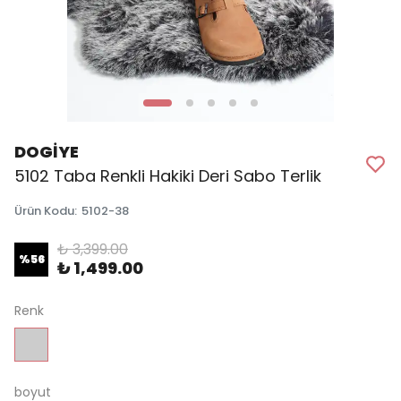
DOGİYE
5102 Taba Renkli Hakiki Deri Sabo Terlik
Ürün Kodu
:
5102-38
₺ 3,399.00
%
56
₺ 1,499.00
Renk
boyut