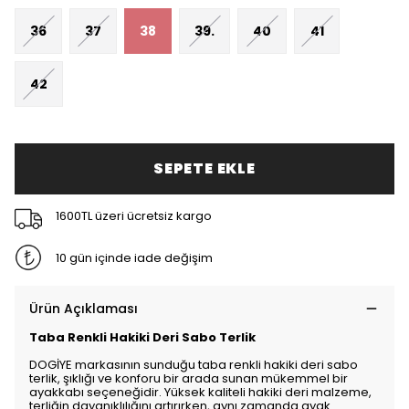
36
37
38
39.
40
41
42
SEPETE EKLE
1600TL üzeri ücretsiz kargo
10 gün içinde iade değişim
Ürün Açıklaması
Taba Renkli Hakiki Deri Sabo Terlik
DOGİYE markasının sunduğu taba renkli hakiki deri sabo
terlik, şıklığı ve konforu bir arada sunan mükemmel bir
ayakkabı seçeneğidir. Yüksek kaliteli hakiki deri malzeme,
terliğin dayanıklılığını artırırken, aynı zamanda ayak