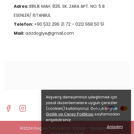
Adres:
BİRLİK MAH. 826. SK. ZARA APT. NO: 5 B
ESENLER/ İSTANBUL
Telefon:
+90 532 296 21 72 - 0212 568 50 51
Mail:
azizdogiye@gmail.com
Alışveriş deneyiminizi iyileştirmek için
yasal düzenlemelere uygun çerezler
(cookies) kullanıyoruz. Detaylı bilgiye
Gizlilik ve Çerez Politikası
sayfamızdan
erişebilirsiniz.
Anladım
©2024 Dogiye Tüm Hakları Saklıdır - Designed by
Creamake.com