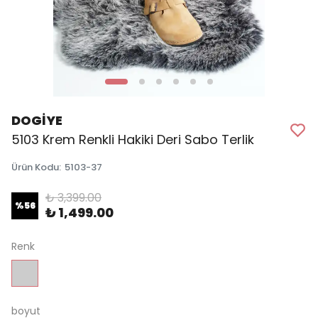
DOGİYE
5103 Krem Renkli Hakiki Deri Sabo Terlik
Ürün Kodu
:
5103-37
₺ 3,399.00
%
56
₺ 1,499.00
Renk
boyut