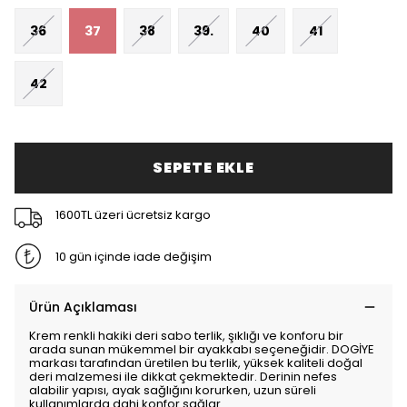
36
37
38
39.
40
41
42
SEPETE EKLE
1600TL üzeri ücretsiz kargo
10 gün içinde iade değişim
Ürün Açıklaması
Krem renkli hakiki deri sabo terlik, şıklığı ve konforu bir
arada sunan mükemmel bir ayakkabı seçeneğidir. DOGİYE
markası tarafından üretilen bu terlik, yüksek kaliteli doğal
deri malzemesi ile dikkat çekmektedir. Derinin nefes
alabilir yapısı, ayak sağlığını korurken, uzun süreli
kullanımlarda dahi konfor sağlar.