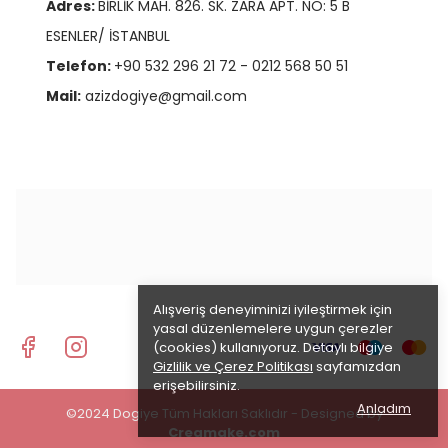
Adres:
BİRLİK MAH. 826. SK. ZARA APT. NO: 5 B
ESENLER/ İSTANBUL
Telefon:
+90 532 296 21 72 - 0212 568 50 51
Mail:
azizdogiye@gmail.com
Alışveriş deneyiminizi iyileştirmek için
yasal düzenlemelere uygun çerezler
(cookies) kullanıyoruz. Detaylı bilgiye
Gizlilik ve Çerez Politikası
sayfamızdan
erişebilirsiniz.
Anladım
©2024 Dogiye Tüm Hakları Saklıdır - Designed by
Creamake.com