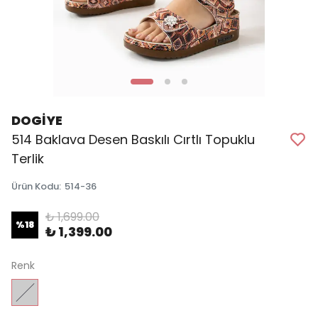
DOGİYE
514 Baklava Desen Baskılı Cırtlı Topuklu
Terlik
Ürün Kodu
:
514-36
₺ 1,699.00
%
18
₺ 1,399.00
Renk