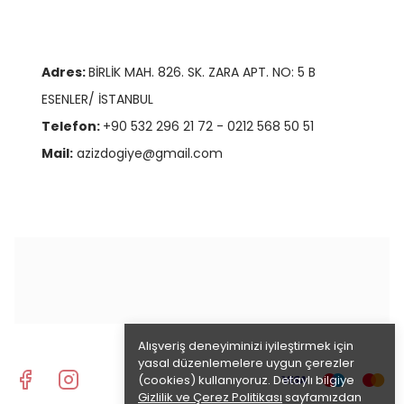
Adres:
BİRLİK MAH. 826. SK. ZARA APT. NO: 5 B
ESENLER/ İSTANBUL
Telefon:
+90 532 296 21 72 - 0212 568 50 51
Mail:
azizdogiye@gmail.com
Alışveriş deneyiminizi iyileştirmek için
yasal düzenlemelere uygun çerezler
(cookies) kullanıyoruz. Detaylı bilgiye
Gizlilik ve Çerez Politikası
sayfamızdan