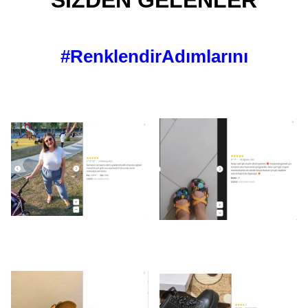
SİZDEN GELENLER
#RenklendirAdımlarını