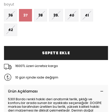
boyut
36
37
38
39.
40
41
42
SEPETE EKLE
1600TL üzeri ücretsiz kargo
10 gün içinde iade değişim
Ürün Açıklaması
5301 Bordo renkli hakiki deri anatomik terlik, şıklığı ve
konforu bir arada sunan bir ayakkabı seçeneğidir. DOGİYE
markası tarafından üretilen bu terlik, yüksek kaliteli hakiki
deri malzemesi ile dikkat çekmektedir. Derinin doğal