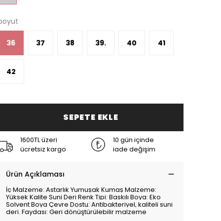
boyut
36
37
38
39.
40
41
42
SEPETE EKLE
1600TL üzeri
10 gün içinde
ücretsiz kargo
iade değişim
Ürün Açıklaması
İç Malzeme: Astarlık Yumuşak Kumaş Malzeme:
Yüksek Kalite Suni Deri Renk Tipi: Baskılı Boya: Eko
Solvent Boya Çevre Dostu: Antibakteriyel, kaliteli suni
deri. Faydası: Geri dönüştürülebilir malzeme