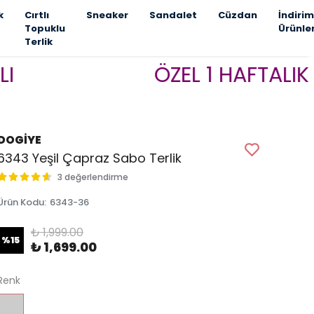
k
Cırtlı
Sneaker
Sandalet
Cüzdan
İndirim
Topuklu
Ürünle
Terlik
ÖZEL 1 HAFTALIK KAMP
DOGİYE
6343 Yeşil Çapraz Sabo Terlik
3 değerlendirme
Ürün Kodu
:
6343-36
₺ 1,999.00
%
15
₺ 1,699.00
Renk