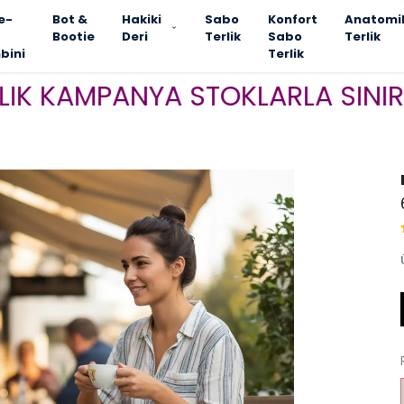
e-
Bot &
Hakiki
Sabo
Konfort
Anatomi
Bootie
Deri
Terlik
Sabo
Terlik
bini
Terlik
AMPANYA STOKLARLA SINIRLI