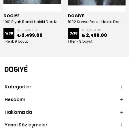
DOGİYE
DOGİYE
1001 Siyah Renkli Hakiki Deri Kışlık Bot
1002 Kahve Renkli Hakiki Deri Kışlık Bot
₺ 3,999.00
₺ 3,999.00
%
38
%
38
₺ 2,499.00
₺ 2,499.00
1 Renk 9 boyut
1 Renk 9 boyut
Kategoriler
Hesabım
Hakkımızda
Yasal Sözleşmeler