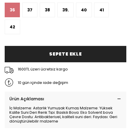
36
37
38
39.
40
41
42
SEPETE EKLE
1600TL üzeri ücretsiz kargo
10 gün içinde iade değişim
Ürün Açıklaması
İç Malzeme: Astarlık Yumuşak Kumaş Malzeme: Yüksek
Kalite Suni Deri Renk Tipi: Baskılı Boya: Eko Solvent boya
Çevre Dostu: Antibakteriyel, kaliteli suni deri. Faydası: Geri
dönüştürülebilir malzeme