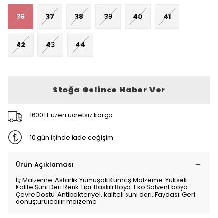
36
37
38
39
40
41
42
43
44
Stoğa Gelince Haber Ver
1600TL üzeri ücretsiz kargo
10 gün içinde iade değişim
Ürün Açıklaması
İç Malzeme: Astarlık Yumuşak Kumaş Malzeme: Yüksek
Kalite Suni Deri Renk Tipi: Baskılı Boya: Eko Solvent boya
Çevre Dostu: Antibakteriyel, kaliteli suni deri. Faydası: Geri
dönüştürülebilir malzeme