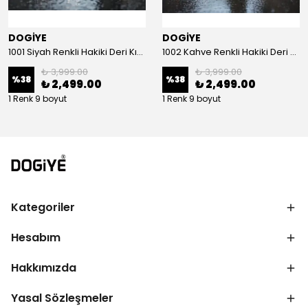
DOGİYE
DOGİYE
1001 Siyah Renkli Hakiki Deri Kışlık Bot
1002 Kahve Renkli Hakiki Deri Kışlık Bot
₺ 3,999.00
₺ 3,999.00
%
38
%
38
₺ 2,499.00
₺ 2,499.00
1 Renk 9 boyut
1 Renk 9 boyut
Kategoriler
Hesabım
Hakkımızda
Yasal Sözleşmeler