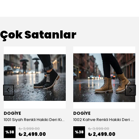
Çok Satanlar
DOGİYE
DOGİYE
1001 Siyah Renkli Hakiki Deri Kışlık Bot
1002 Kahve Renkli Hakiki Deri Kışlık Bot
₺ 3,999.00
₺ 3,999.00
%
38
%
38
₺ 2,499.00
₺ 2,499.00