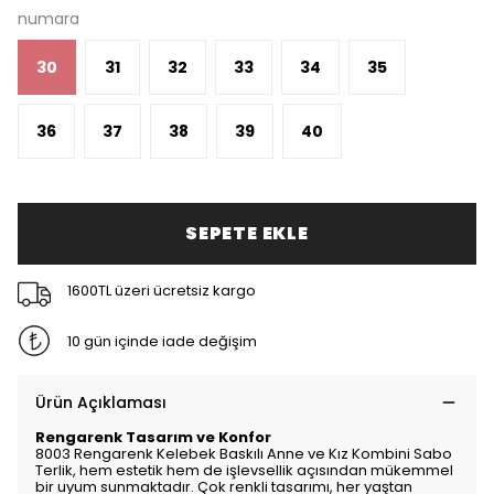
numara
30
31
32
33
34
35
36
37
38
39
40
SEPETE EKLE
1600TL üzeri ücretsiz kargo
10 gün içinde iade değişim
Ürün Açıklaması
Rengarenk Tasarım ve Konfor
8003 Rengarenk Kelebek Baskılı Anne ve Kız Kombini Sabo
Terlik, hem estetik hem de işlevsellik açısından mükemmel
bir uyum sunmaktadır. Çok renkli tasarımı, her yaştan