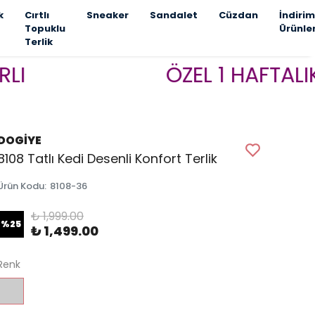
k
Cırtlı
Sneaker
Sandalet
Cüzdan
İndirim
Topuklu
Ürünle
Terlik
ÖZEL 1 HAFTALIK KAM
DOGİYE
8108 Tatlı Kedi Desenli Konfort Terlik
Ürün Kodu
:
8108-36
₺ 1,999.00
%
25
₺ 1,499.00
Renk