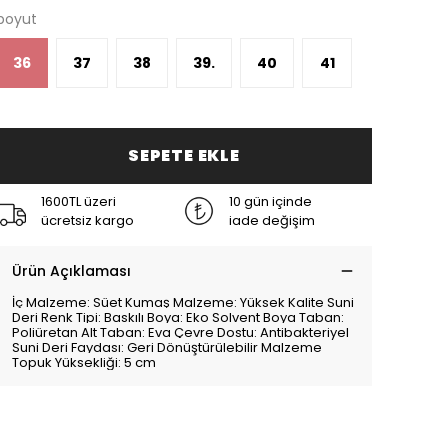
boyut
36
37
38
39.
40
41
SEPETE EKLE
1600TL üzeri
10 gün içinde
ücretsiz kargo
iade değişim
Ürün Açıklaması
İç Malzeme: Süet Kumaş Malzeme: Yüksek Kalite Suni
Deri Renk Tipi: Baskılı Boya: Eko Solvent Boya Taban:
Poliüretan Alt Taban: Eva Çevre Dostu: Antibakteriyel
Suni Deri Faydası: Geri Dönüştürülebilir Malzeme
Topuk Yüksekliği: 5 cm