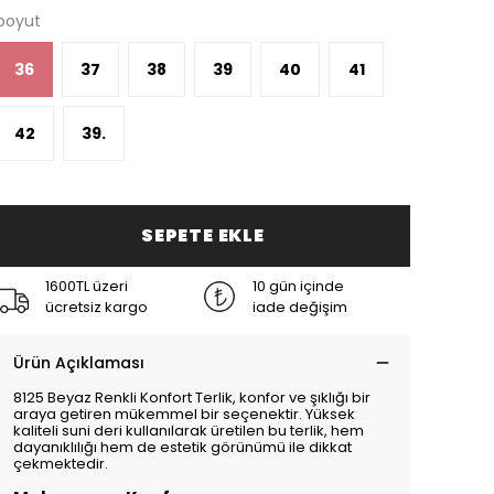
boyut
36
37
38
39
40
41
42
39.
SEPETE EKLE
1600TL üzeri
10 gün içinde
ücretsiz kargo
iade değişim
Ürün Açıklaması
8125 Beyaz Renkli Konfort Terlik, konfor ve şıklığı bir
araya getiren mükemmel bir seçenektir. Yüksek
kaliteli suni deri kullanılarak üretilen bu terlik, hem
dayanıklılığı hem de estetik görünümü ile dikkat
çekmektedir.