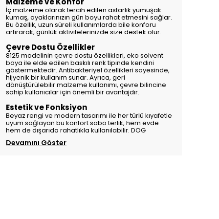
Malzeme ve Konfor
İç malzeme olarak tercih edilen astarlık yumuşak
kumaş, ayaklarınızın gün boyu rahat etmesini sağlar.
Bu özellik, uzun süreli kullanımlarda bile konforu
artırarak, günlük aktivitelerinizde size destek olur.
Çevre Dostu Özellikler
8125 modelinin çevre dostu özellikleri, eko solvent
boya ile elde edilen baskılı renk tipinde kendini
göstermektedir. Antibakteriyel özellikleri sayesinde,
hijyenik bir kullanım sunar. Ayrıca, geri
dönüştürülebilir malzeme kullanımı, çevre bilincine
sahip kullanıcılar için önemli bir avantajdır.
Estetik ve Fonksiyon
Beyaz rengi ve modern tasarımı ile her türlü kıyafetle
uyum sağlayan bu konfort sabo terlik, hem evde
hem de dışarıda rahatlıkla kullanılabilir. DOG
Devamını Göster