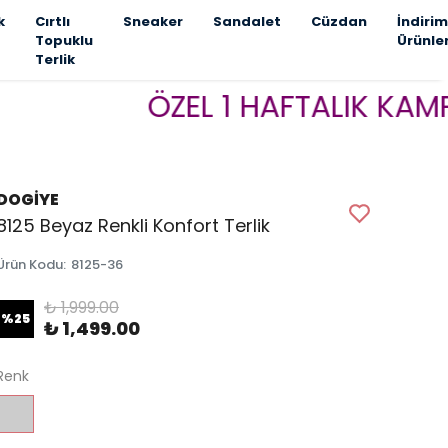
k
Cırtlı
Sneaker
Sandalet
Cüzdan
İndirim
Topuklu
Ürünle
Terlik
ÖZEL 1 HAFTALIK KAMPANYA 
DOGİYE
8125 Beyaz Renkli Konfort Terlik
Ürün Kodu
:
8125-36
₺ 1,999.00
%
25
₺ 1,499.00
Renk