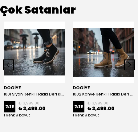
Çok Satanlar
DOGİYE
DOGİYE
1001 Siyah Renkli Hakiki Deri Kışlık Bot
1002 Kahve Renkli Hakiki Deri Kışlık Bot
₺ 3,999.00
₺ 3,999.00
%
38
%
38
₺ 2,499.00
₺ 2,499.00
1 Renk 9 boyut
1 Renk 9 boyut