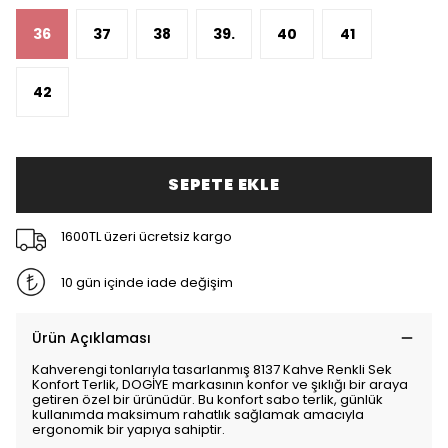
36
37
38
39.
40
41
42
SEPETE EKLE
1600TL üzeri ücretsiz kargo
10 gün içinde iade değişim
Ürün Açıklaması
Kahverengi tonlarıyla tasarlanmış 8137 Kahve Renkli Sek
Konfort Terlik, DOGİYE markasının konfor ve şıklığı bir araya
getiren özel bir ürünüdür. Bu konfort sabo terlik, günlük
kullanımda maksimum rahatlık sağlamak amacıyla
ergonomik bir yapıya sahiptir.