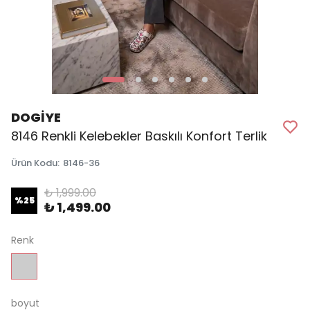
DOGİYE
8146 Renkli Kelebekler Baskılı Konfort Terlik
Ürün Kodu
:
8146-36
₺ 1,999.00
%
25
₺ 1,499.00
Renk
boyut