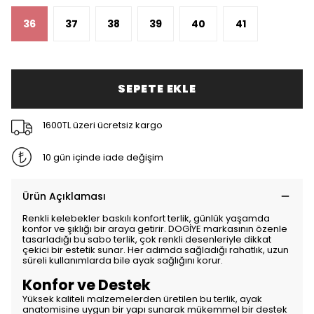
36
37
38
39
40
41
SEPETE EKLE
1600TL üzeri ücretsiz kargo
10 gün içinde iade değişim
Ürün Açıklaması
Renkli kelebekler baskılı konfort terlik, günlük yaşamda
konfor ve şıklığı bir araya getirir. DOGİYE markasının özenle
tasarladığı bu sabo terlik, çok renkli desenleriyle dikkat
çekici bir estetik sunar. Her adımda sağladığı rahatlık, uzun
süreli kullanımlarda bile ayak sağlığını korur.
Konfor ve Destek
Yüksek kaliteli malzemelerden üretilen bu terlik, ayak
anatomisine uygun bir yapı sunarak mükemmel bir destek