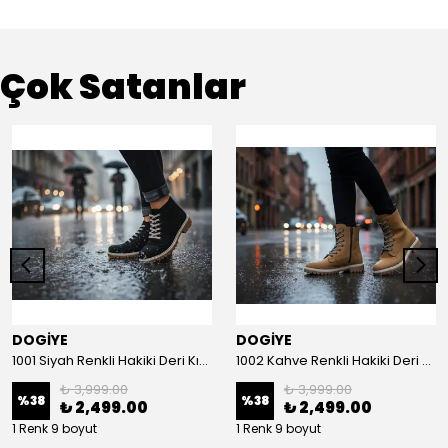
Çok Satanlar
DOGİYE
DOGİYE
1001 Siyah Renkli Hakiki Deri Kışlık Bot
1002 Kahve Renkli Hakiki Deri Kışlık Bot
₺ 3,999.00
₺ 3,999.00
%
38
%
38
₺ 2,499.00
₺ 2,499.00
1 Renk 9 boyut
1 Renk 9 boyut