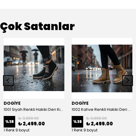
Çok Satanlar
DOGİYE
DOGİYE
1001 Siyah Renkli Hakiki Deri Kışlık Bot
1002 Kahve Renkli Hakiki Deri Kışlık Bot
₺ 3,999.00
₺ 3,999.00
%
38
%
38
₺ 2,499.00
₺ 2,499.00
1 Renk 9 boyut
1 Renk 9 boyut