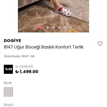
DOGİYE
8147 Uğur Böceği Baskılı Konfort Terlik
Ürün Kodu
:
8147-36
₺ 1,999.00
%
25
₺ 1,499.00
Renk
boyut