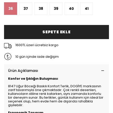
36
37
38
39
40
41
SEPETE EKLE
1600TL üzeri ücretsiz kargo
10 gün içinde iade değişim
Ürün Açıklaması
Konfor ve Şıklığın Buluşması
8147 Uğur Böceği Baskılı Konfort Terlik, DOGİYE markasının
zarif tasarımıyla öne çıkmaktadır. Çok renkli desenleri,
kullanıcıların stiline renk katarken, aynı zamanda konforlu
bir deneyim sunar. Bu terlikler, günlük kullanım için ideal bir
seçenek olup, hem evde hem de dışarıda rahatlıkla
giyilebilir.
Ergonomik Tasarım