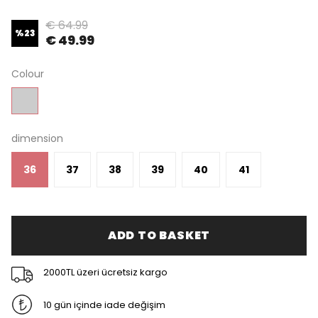
€ 64.99
%
23
€ 49.99
Colour
dimension
36
37
38
39
40
41
ADD TO BASKET
2000TL üzeri ücretsiz kargo
10 gün içinde iade değişim