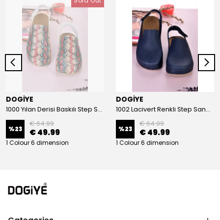
Sold Out
DOGİYE
DOGİYE
1000 Yılan Derisi Baskılı Step Sandalet
1002 Lacivert Renkli Step Sandalet
€ 64.99
€ 64.99
%
23
%
23
€ 49.99
€ 49.99
1 Colour 6 dimension
1 Colour 6 dimension