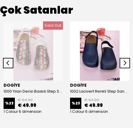
Çok Satanlar
Sold Out
DOGİYE
DOGİYE
1000 Yılan Derisi Baskılı Step Sandalet
1002 Lacivert Renkli Step Sandalet
€ 64.99
€ 64.99
%
23
%
23
€ 49.99
€ 49.99
1 Colour 6 dimension
1 Colour 6 dimension