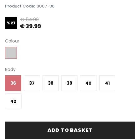
Product Code
:
3007-36
€ 54.99
%
27
€ 39.99
Colour
Body
36
37
38
39
40
41
42
ADD TO BASKET