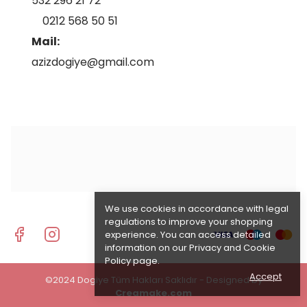
532 296 21 72
0212 568 50 51
Mail:
azizdogiye@gmail.com
We use cookies in accordance with legal
regulations to improve your shopping
experience. You can access detailed
information on our
Privacy and Cookie
Policy
page.
Accept
©2024 Dogiye Tüm Hakları Saklıdır - Designed by
Creamake.com