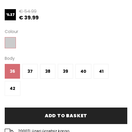
€ 54.99
%
27
€ 39.99
Colour
Body
36
37
38
39
40
41
42
ADD TO BASKET
2000TL üzeri ücretsiz kargo