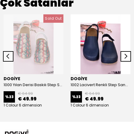
Çok Satanlar
Sold Out
DOGİYE
DOGİYE
1000 Yılan Derisi Baskılı Step Sandalet
1002 Lacivert Renkli Step Sandalet
€ 64.99
€ 64.99
%
23
%
23
€ 49.99
€ 49.99
1 Colour 6 dimension
1 Colour 6 dimension