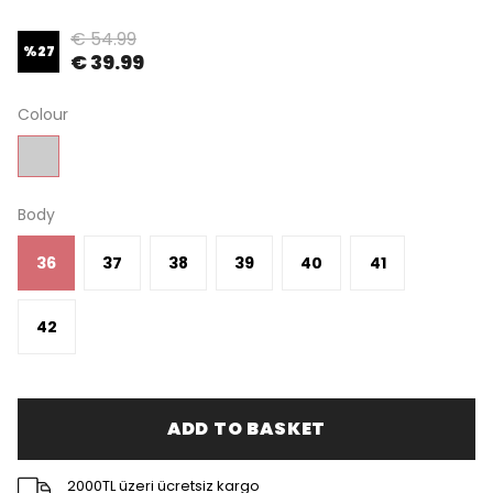
€ 54.99
%
27
€ 39.99
Colour
Body
36
37
38
39
40
41
42
ADD TO BASKET
2000TL üzeri ücretsiz kargo