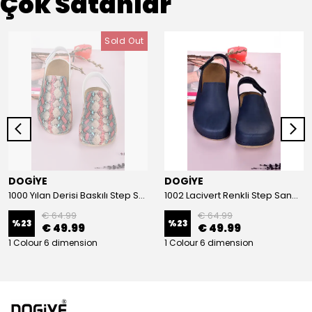
Çok Satanlar
Sold Out
DOGİYE
DOGİYE
1000 Yılan Derisi Baskılı Step Sandalet
1002 Lacivert Renkli Step Sandalet
€ 64.99
€ 64.99
%
23
%
23
€ 49.99
€ 49.99
1 Colour 6 dimension
1 Colour 6 dimension