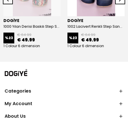
DOGİYE
DOGİYE
1000 Yılan Derisi Baskılı Step Sandalet
1002 Lacivert Renkli Step Sandalet
€ 64.99
€ 64.99
%
23
%
23
€ 49.99
€ 49.99
1 Colour 6 dimension
1 Colour 6 dimension
Categories
My Account
About Us