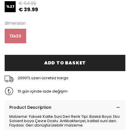
€ 54.99
%
27
€ 39.99
dimension
13x22
ADD TO BASKET
2000TL üzeri ücretsiz kargo
10 gün içinde iade değişim
Product Description
Malzeme: Yüksek Kalite Suni Deri Renk Tipi: Baskılı Boya: Eko
Solvent boya Çevre Dostu: Antibakteriyel, kaliteli suni deri.
Faydası: Geri dönüştürülebilir malzeme