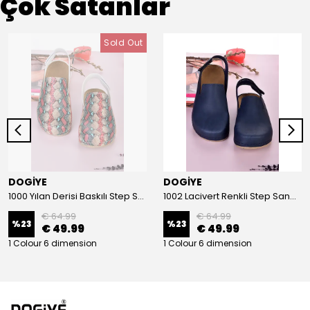
Çok Satanlar
Sold Out
DOGİYE
DOGİYE
1000 Yılan Derisi Baskılı Step Sandalet
1002 Lacivert Renkli Step Sandalet
€ 64.99
€ 64.99
%
23
%
23
€ 49.99
€ 49.99
1 Colour 6 dimension
1 Colour 6 dimension