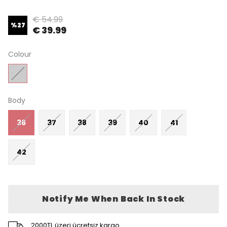
€ 54.99
%
27
€ 39.99
Colour
Body
36
37
38
39
40
41
42
Notify Me When Back In Stock
2000TL üzeri ücretsiz kargo